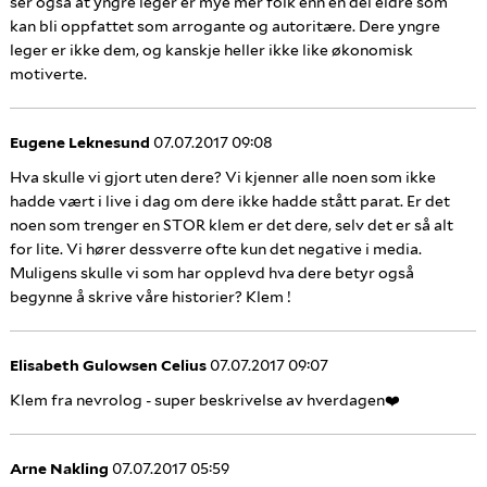
ser også at yngre leger er mye mer folk enn en del eldre som
kan bli oppfattet som arrogante og autoritære. Dere yngre
leger er ikke dem, og kanskje heller ikke like økonomisk
motiverte.
Eugene Leknesund
07.07.2017 09:08
Hva skulle vi gjort uten dere? Vi kjenner alle noen som ikke
hadde vært i live i dag om dere ikke hadde stått parat. Er det
noen som trenger en STOR klem er det dere, selv det er så alt
for lite. Vi hører dessverre ofte kun det negative i media.
Muligens skulle vi som har opplevd hva dere betyr også
begynne å skrive våre historier? Klem !
Elisabeth Gulowsen Celius
07.07.2017 09:07
Klem fra nevrolog - super beskrivelse av hverdagen❤️
Arne Nakling
07.07.2017 05:59