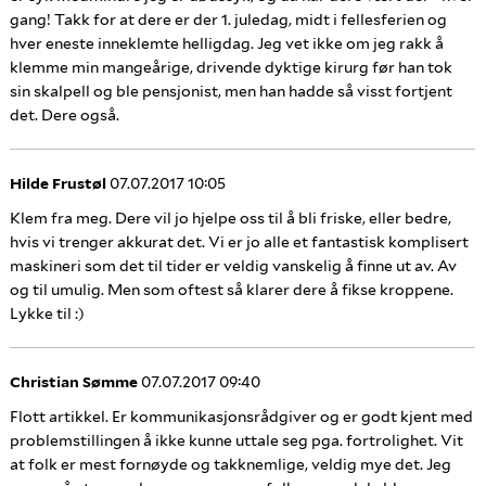
gang! Takk for at dere er der 1. juledag, midt i fellesferien og
hver eneste inneklemte helligdag. Jeg vet ikke om jeg rakk å
klemme min mangeårige, drivende dyktige kirurg før han tok
sin skalpell og ble pensjonist, men han hadde så visst fortjent
det. Dere også.
Hilde Frustøl
07.07.2017 10:05
Klem fra meg. Dere vil jo hjelpe oss til å bli friske, eller bedre,
hvis vi trenger akkurat det. Vi er jo alle et fantastisk komplisert
maskineri som det til tider er veldig vanskelig å finne ut av. Av
og til umulig. Men som oftest så klarer dere å fikse kroppene.
Lykke til :)
Christian Sømme
07.07.2017 09:40
Flott artikkel. Er kommunikasjonsrådgiver og er godt kjent med
problemstillingen å ikke kunne uttale seg pga. fortrolighet. Vit
at folk er mest fornøyde og takknemlige, veldig mye det. Jeg