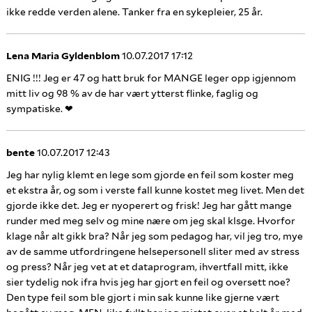
ikke redde verden alene. Tanker fra en sykepleier, 25 år.
Lena Maria Gyldenblom
10.07.2017 17:12
ENIG !!! Jeg er 47 og hatt bruk for MANGE leger opp igjennom
mitt liv og 98 % av de har vært ytterst flinke, faglig og
sympatiske. ❤
bente
10.07.2017 12:43
Jeg har nylig klemt en lege som gjorde en feil som koster meg
et ekstra år, og som i verste fall kunne kostet meg livet. Men det
gjorde ikke det. Jeg er nyoperert og frisk! Jeg har gått mange
runder med meg selv og mine nære om jeg skal klsge. Hvorfor
klage når alt gikk bra? Når jeg som pedagog har, vil jeg tro, mye
av de samme utfordringene helsepersonell sliter med av stress
og press? Når jeg vet at et dataprogram, ihvertfall mitt, ikke
sier tydelig nok ifra hvis jeg har gjort en feil og oversett noe?
Den type feil som ble gjort i min sak kunne like gjerne vært