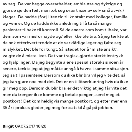
av seg . De var begge overarbeidet, ambisiøse og dyktige og
gjorde sjelden feil , men tok seg svært nær av selv små avvik /
klager . De hadde (for) liten tid til kontakt med kolleger, familie
og venner. Og de hadde ikke anledning til å ta så mange
pasienter tilbake til kontroll. Så de eneste som kom tilbake, var
dem som var misfornøyde og/ eller ikke ble bra. Så jeg tenkte at
de nok etterhvert trodde at de var dårlige leger og følte seg
mislykket. Det ble for tungt. Så istedet for å "miste ansikt",
valgte de å miste livet. Det var tragisk, gjorde sterkt inntrykk
og hjalp ingen. Da jeg begynte alene spesialistpraksis noen år
senere, tenkte jeg at jeg måtte unngå å havne i samme situasjon.
Jeg sa til pasientene: Dersom du ikke blir bra vil jeg vite det, så
jeg kan gjøre noe med det. Det er en tillitserklæring hvis du ikke
gir meg opp. Dersom du blir bra, er det viktig at jeg får vite det,
men du trenger ikke komme og betale penger , send meg et
postkort ! Det kom heldigvis mange postkort, og etter mer enn
35 år i praksis gleder jeg meg fortsatt til å gå på jobben.
Birgit
09.07.2017 18:28