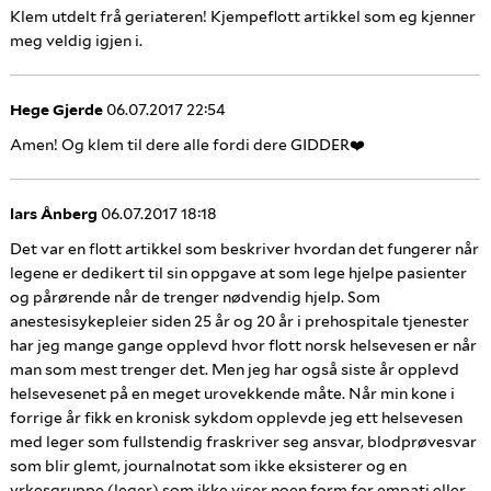
Klem utdelt frå geriateren! Kjempeflott artikkel som eg kjenner
meg veldig igjen i.
Hege Gjerde
06.07.2017 22:54
Amen! Og klem til dere alle fordi dere GIDDER❤️
lars Ånberg
06.07.2017 18:18
Det var en flott artikkel som beskriver hvordan det fungerer når
legene er dedikert til sin oppgave at som lege hjelpe pasienter
og pårørende når de trenger nødvendig hjelp. Som
anestesisykepleier siden 25 år og 20 år i prehospitale tjenester
har jeg mange gange opplevd hvor flott norsk helsevesen er når
man som mest trenger det. Men jeg har også siste år opplevd
helsevesenet på en meget urovekkende måte. Når min kone i
forrige år fikk en kronisk sykdom opplevde jeg ett helsevesen
med leger som fullstendig fraskriver seg ansvar, blodprøvesvar
som blir glemt, journalnotat som ikke eksisterer og en
yrkesgruppe (leger) som ikke viser noen form for empati eller