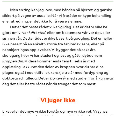
Men en ting kan jeg love, med hånden på hjertet, og ganske
sikkert på vegne av oss alle: Når vi fraråder en type behandling
eller utredning, er det ikke for å være slemme.
Det er det beste rådet vi kan gi deg. Det er det vi ville ha
gjort om vi var
i ditt sted
, eller om bestemora vår var det, eller
sønnen vår. Dette rådet er ikke basert på googling. Det er heller
ikke basert på en enkelthistorie fra tabloidavisene, eller på
nabokjerringas opplevelser. Vi bygger det på seks års
skolegang hvor vi har studert og lest og gått i dybden om
kroppen din
. Videre kommer enda fem til seks år med
opplæring i akkurat den delen av kroppen hvor du har dine
plager, og så i noen tilfeller, kanskje tre år med fordypning og
doktorgrad i tillegg. Det er
fjorten år
med studier, for å kunne gi
deg det aller beste rådet når du trenger det som mest.
Vi juger ikke
Likevel er det mye vi ikke forstår og mye vi ikke vet. Vi synes