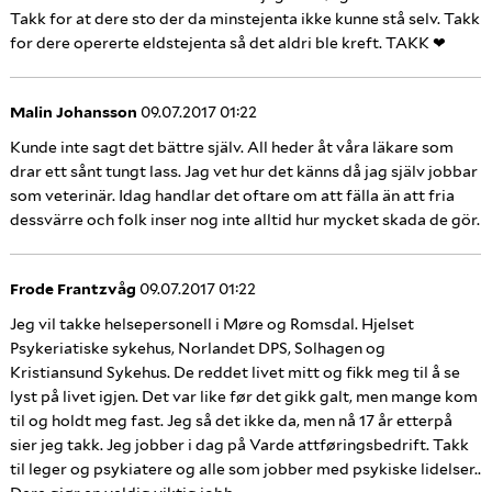
Takk for at dere sto der da minstejenta ikke kunne stå selv. Takk
for dere opererte eldstejenta så det aldri ble kreft. TAKK ❤
Malin Johansson
09.07.2017 01:22
Kunde inte sagt det bättre själv. All heder åt våra läkare som
drar ett sånt tungt lass. Jag vet hur det känns då jag själv jobbar
som veterinär. Idag handlar det oftare om att fälla än att fria
dessvärre och folk inser nog inte alltid hur mycket skada de gör.
Frode Frantzvåg
09.07.2017 01:22
Jeg vil takke helsepersonell i Møre og Romsdal. Hjelset
Psykeriatiske sykehus, Norlandet DPS, Solhagen og
Kristiansund Sykehus. De reddet livet mitt og fikk meg til å se
lyst på livet igjen. Det var like før det gikk galt, men mange kom
til og holdt meg fast. Jeg så det ikke da, men nå 17 år etterpå
sier jeg takk. Jeg jobber i dag på Varde attføringsbedrift. Takk
til leger og psykiatere og alle som jobber med psykiske lidelser..