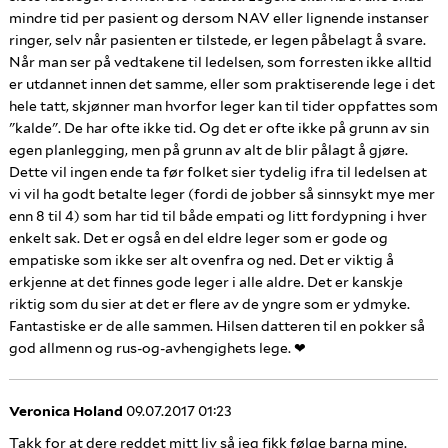
mindre tid per pasient og dersom NAV eller lignende instanser
ringer, selv når pasienten er tilstede, er legen påbelagt å svare.
Når man ser på vedtakene til ledelsen, som forresten ikke alltid
er utdannet innen det samme, eller som praktiserende lege i det
hele tatt, skjønner man hvorfor leger kan til tider oppfattes som
"kalde". De har ofte ikke tid. Og det er ofte ikke på grunn av sin
egen planlegging, men på grunn av alt de blir pålagt å gjøre.
Dette vil ingen ende ta før folket sier tydelig ifra til ledelsen at
vi vil ha godt betalte leger (fordi de jobber så sinnsykt mye mer
enn 8 til 4) som har tid til både empati og litt fordypning i hver
enkelt sak. Det er også en del eldre leger som er gode og
empatiske som ikke ser alt ovenfra og ned. Det er viktig å
erkjenne at det finnes gode leger i alle aldre. Det er kanskje
riktig som du sier at det er flere av de yngre som er ydmyke.
Fantastiske er de alle sammen. Hilsen datteren til en pokker så
god allmenn og rus-og-avhengighets lege. ❤
Veronica Holand
09.07.2017 01:23
Takk for at dere reddet mitt liv så jeg fikk følge barna mine.