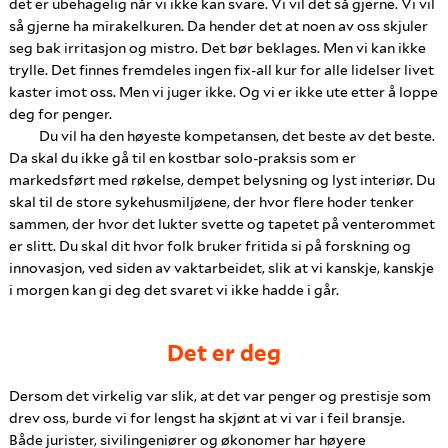
det er ubehagelig når vi ikke kan svare. Vi vil det så gjerne. Vi vil
så gjerne ha mirakelkuren. Da hender det at noen av oss skjuler
seg bak irritasjon og mistro. Det bør beklages. Men vi kan ikke
trylle. Det finnes fremdeles ingen fix-all kur for alle lidelser livet
kaster imot oss. Men vi juger ikke. Og vi er ikke ute etter å loppe
deg for penger.
Du vil ha den høyeste kompetansen, det beste av det beste.
Da skal du ikke gå til en kostbar solo-praksis som er
markedsført med røkelse, dempet belysning og lyst interiør. Du
skal til de store sykehusmiljøene, der hvor flere hoder tenker
sammen, der hvor det lukter svette og tapetet på venterommet
er slitt. Du skal dit hvor folk bruker fritida si på forskning og
innovasjon, ved siden av vaktarbeidet, slik at vi kanskje, kanskje
i morgen kan gi deg det svaret vi ikke hadde i går.
Det er deg
Dersom det virkelig var slik, at det var penger og prestisje som
drev oss, burde vi for lengst ha skjønt at vi var i feil bransje.
Både jurister, sivilingeniører og økonomer har høyere