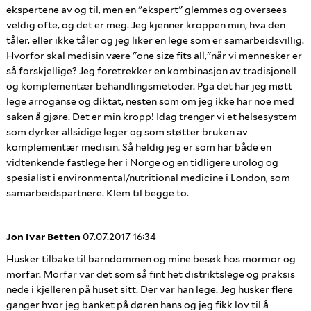
ekspertene av og til, men en "ekspert" glemmes og oversees
veldig ofte, og det er meg. Jeg kjenner kroppen min, hva den
tåler, eller ikke tåler og jeg liker en lege som er samarbeidsvillig.
Hvorfor skal medisin være "one size fits all,"når vi mennesker er
så forskjellige? Jeg foretrekker en kombinasjon av tradisjonell
og komplementær behandlingsmetoder. Pga det har jeg møtt
lege arroganse og diktat, nesten som om jeg ikke har noe med
saken å gjøre. Det er min kropp! Idag trenger vi et helsesystem
som dyrker allsidige leger og som støtter bruken av
komplementær medisin. Så heldig jeg er som har både en
vidtenkende fastlege her i Norge og en tidligere urolog og
spesialist i environmental/nutritional medicine i London, som
samarbeidspartnere. Klem til begge to.
Jon Ivar Betten
07.07.2017 16:34
Husker tilbake til barndommen og mine besøk hos mormor og
morfar. Morfar var det som så fint het distriktslege og praksis
nede i kjelleren på huset sitt. Der var han lege. Jeg husker flere
ganger hvor jeg banket på døren hans og jeg fikk lov til å