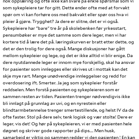
nok opplæring og ofte ikke kan svare på enkle spørsmål som vi
som sykepleiere tar for gitt. Dette ender ofte med at forvakt
spør om vi kan forhøre oss med bakvakt eller spør oss hva vi
pleier å gjøre. Trygghet? Ja dere er slitne, det er vi også.
Sykepleiere har "bare" tre år på skolebenken før yrkesstart,
pensumbøker er mye det samme som dere leger, men vi har
kortere tid å lære det på. læringskurven er bratt etter dette, og
det er den trolig for dere også. Mange diskusjoner har gått
mellom sykepleier og lege, og det er ikke alltid vi blir enige. Da
dere nyutdannede leger er innom mye forskjellig, skal ha ansvar
for pasienter som innlegges eller skrives ut i mottak kan det
skje mye rart. Mange unødvendige innleggelser og redd for
overdosering ift. Smerter. Ja jeg som sykepleier forstår
reddselen. Men forstå pasienten og sykepleieren som er
sammen resten av tiden. Pasienten trenger nødvendigvis ikke
bli innlagt på grunnlag av uvi, og en nyrestein eller
blindtarmbetennelse trenger smertestillende, og helst IV da de
ofte faster. Stol på dere selv, tenk logisk og vær stolte! Dere er
leger, vis det! Og hør på sykepleieren, vi er med pasienten hele
døgnet og skriver gode rapporter på dips.... Men husk,
samarbeid er viktig og sammen redder vi den pasienten ! En kan