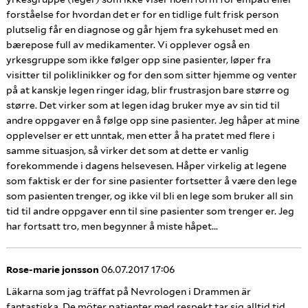
forståelse for hvordan det er for en tidlige fult frisk person
plutselig får en diagnose og går hjem fra sykehuset med en
bærepose full av medikamenter. Vi opplever også en
yrkesgruppe som ikke følger opp sine pasienter, løper fra
visitter til poliklinikker og for den som sitter hjemme og venter
på at kanskje legen ringer idag, blir frustrasjon bare større og
større. Det virker som at legen idag bruker mye av sin tid til
andre oppgaver en å følge opp sine pasienter. Jeg håper at mine
opplevelser er ett unntak, men etter å ha pratet med flere i
samme situasjon, så virker det som at dette er vanlig
forekommende i dagens helsevesen. Håper virkelig at legene
som faktisk er der for sine pasienter fortsetter å være den lege
som pasienten trenger, og ikke vil bli en lege som bruker all sin
tid til andre oppgaver enn til sine pasienter som trenger er. Jeg
har fortsatt tro, men begynner å miste håpet...
Rose-marie jonsson
06.07.2017 17:06
Läkarna som jag träffat på Nevrologen i Drammen är
fantastiska. De möter patienter med respekt,tar sig alltid tid