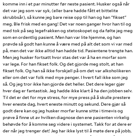
komme inn i et par minutter før neste pasient. Husker også når
det var jeg som var syk, (eller bare hadde fått et bittelite
skrubbsår), så kunne jeg bare reise opp til han og han "fikset"
meg. Ble frisk med en gang! Det var noen ganger hvor han til og
med tok på seg legefrakken og stetoskopet og da følte jeg meg
som en ordentlig pasient. Men han var lite hjemme, og han
prøvde så godt han kunne å være med på alt det som vi var med
på, men det var ikke alltid han hadde tid. Pasientene trengte han.
Men jeg husker fortsatt hvor stas det var å ha en morfar som
var lege. For han fikset folk. Og det gjorde meg stolt, at han
fikset folk. Og han så ikke forskjell på om det var alkoholikeren
eller om det var folk med mye penger. I hvert fall ikke som jeg
så. Og jeg tror ikke han gjorde det heller. Det dere leger gjør
hver dag er fantastisk. Jeg hadde ikke klart å ha den jobben selv.
Til det er det for mye stress, for mye press på å skulle prestere
hver eneste dag, hvert eneste minutt og sekund. Dere gjør så
godt dere kan og jeg husker morfar kunne sitte i timevis og
prøve å finne ut av hvilken diagnose den ene pasienten virkelig
behøvde for å komme seg videre i systemet. Takk for at dere er
der når jeg trenger det! Jeg har ikke lyst til å møte dere på jobb,