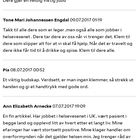
Dere gjør en veldig viktig jobb
Tone Mari Johannessen Engdal
09.07.2017 01:19
Takk til alle dere som er leger ,men også alle som jobber i
helsevesenet . Dere tar dere av oss når vi trenger det. Klem til
dere som slipper alt for at vi skal få hjelp. Når det er travelt og
dere ikke får tid til å drikke og spise. Klem til dere alle.
Pia
08.07.2017 00:52
Et viktig budskap. Verdsett, er man ingen klemmer, så strekk ut
handen og gi et handtrykk med gode ord.
Ann Elizabeth Arnecke
07.07.2017 19:09
En fin artikkel. Har jobbet i helsevesenet i UK, vært pasient i
begge land og opplevd litt av hvert etter et langt liv. Mine
efaringer har vært stortsett positive. Mine klager handler om
overformynderi når det gjelder helsen min. Jeg trenger råd av