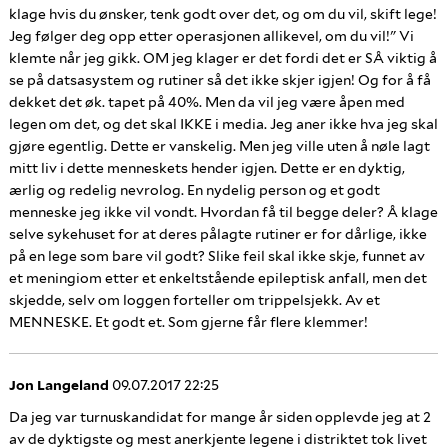
klage hvis du ønsker, tenk godt over det, og om du vil, skift lege!
Jeg følger deg opp etter operasjonen allikevel, om du vil!" Vi
klemte når jeg gikk. OM jeg klager er det fordi det er SÅ viktig å
se på datsasystem og rutiner så det ikke skjer igjen! Og for å få
dekket det øk. tapet på 40%. Men da vil jeg være åpen med
legen om det, og det skal IKKE i media. Jeg aner ikke hva jeg skal
gjøre egentlig. Dette er vanskelig. Men jeg ville uten å nøle lagt
mitt liv i dette menneskets hender igjen. Dette er en dyktig,
ærlig og redelig nevrolog. En nydelig person og et godt
menneske jeg ikke vil vondt. Hvordan få til begge deler? Å klage
selve sykehuset for at deres pålagte rutiner er for dårlige, ikke
på en lege som bare vil godt? Slike feil skal ikke skje, funnet av
et meningiom etter et enkeltstående epileptisk anfall, men det
skjedde, selv om loggen forteller om trippelsjekk. Av et
MENNESKE. Et godt et. Som gjerne får flere klemmer!
Jon Langeland
09.07.2017 22:25
Da jeg var turnuskandidat for mange år siden opplevde jeg at 2
av de dyktigste og mest anerkjente legene i distriktet tok livet