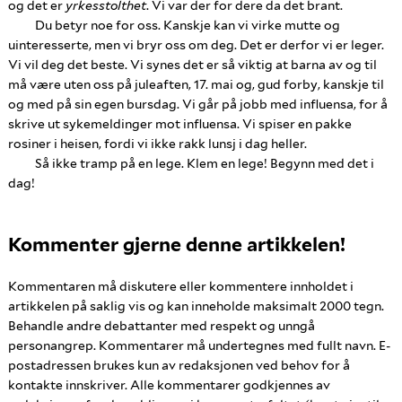
og det er
yrkesstolthet
. Vi var der for dere da det brant.
Du betyr noe for oss. Kanskje kan vi virke mutte og
uinteresserte, men vi bryr oss om deg. Det er derfor vi er leger.
Vi vil deg det beste. Vi synes det er så viktig at barna av og til
må være uten oss på juleaften, 17. mai og, gud forby, kanskje til
og med på sin egen bursdag. Vi går på jobb med influensa, for å
skrive ut sykemeldinger mot influensa. Vi spiser en pakke
rosiner i heisen, fordi vi ikke rakk lunsj i dag heller.
Så ikke tramp på en lege. Klem en lege! Begynn med det i
dag!
Kommenter gjerne denne artikkelen!
Kommentaren må diskutere eller kommentere innholdet i
artikkelen på saklig vis og kan inneholde maksimalt 2000 tegn.
Behandle andre debattanter med respekt og unngå
personangrep. Kommentarer må undertegnes med fullt navn. E-
postadressen brukes kun av redaksjonen ved behov for å
kontakte innskriver. Alle kommentarer godkjennes av