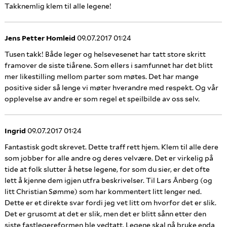
Takknemlig klem til alle legene!
Jens Petter Homleid
09.07.2017 01:24
Tusen takk! Både leger og helsevesenet har tatt store skritt
framover de siste tiårene. Som ellers i samfunnet har det blitt
mer likestilling mellom parter som møtes. Det har mange
positive sider så lenge vi møter hverandre med respekt. Og vår
opplevelse av andre er som regel et speilbilde av oss selv.
Ingrid
09.07.2017 01:24
Fantastisk godt skrevet. Dette traff rett hjem. Klem til alle dere
som jobber for alle andre og deres velvære. Det er virkelig på
tide at folk slutter å hetse legene, for som du sier, er det ofte
lett å kjenne dem igjen utfra beskrivelser. Til Lars Ånberg (og
litt Christian Sømme) som har kommentert litt lenger ned.
Dette er et direkte svar fordi jeg vet litt om hvorfor det er slik.
Det er grusomt at det er slik, men det er blitt sånn etter den
siste fastlegereformen ble vedtatt. Legene skal nå bruke enda