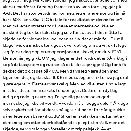
begått av meg. MEN, like fullt har jeg mistet over et helt år med
alt det medfører, først og fremst tap av lønn fordi jeg går på
AAP. Det har stor betydning for meg, jeg er alenemor og får nå
bare 60% lønn. Skal JEG betale for resultatet av denne feilen?
Men må legen straffes for å være et menneske og ikke en
maskin? Jeg tok kontakt da jeg selv fant ut av at det måtte ha
skjedd en forhlemnelde,, og legen sa "ja, det er min feil. Du må
klage hvis du ønsker, tenk godt over det, og om du vil, skift lege!
Jeg følger deg opp etter operasjonen allikevel, om du vil!" Vi
klemte når jeg gikk. OM jeg klager er det fordi det er SÅ viktig å
se på datsasystem og rutiner så det ikke skjer igjen! Og for å få
dekket det øk. tapet på 40%. Men da vil jeg være åpen med
legen om det, og det skal IKKE i media. Jeg aner ikke hva jeg skal
gjøre egentlig. Dette er vanskelig. Men jeg ville uten å nøle lagt
mitt liv i dette menneskets hender igjen. Dette er en dyktig,
ærlig og redelig nevrolog. En nydelig person og et godt
menneske jeg ikke vil vondt. Hvordan få til begge deler? Å klage
selve sykehuset for at deres pålagte rutiner er for dårlige, ikke
på en lege som bare vil godt? Slike feil skal ikke skje, funnet av
et meningiom etter et enkeltstående epileptisk anfall, men det
skjedde, selv om loggen forteller om trippelsjekk. Av et