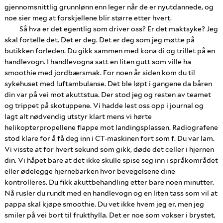
gjennomsnittlig grunnlønn enn leger når de er nyutdannede, og
noe sier meg at forskjellene blir større etter hvert.
Så hva er det egentlig som driver oss? Er det maktsyke? Jeg
skal fortelle det. Det er deg. Det er deg som jeg møtte på
butikken forleden. Du gikk sammen med kona di og trillet på en
handlevogn. I handlevogna satt en liten gutt som ville ha
smoothie med jordbærsmak. For noen år siden kom du til
sykehuset med luftambulanse. Det ble løpt i gangene da båren
din var på vei mot akuttstua. Der stod jeg og resten av teamet
og trippet på skotuppene. Vi hadde lest oss opp i journal og
lagt alt nødvendig utstyr klart mens vi hørte
helikopterpropellene flappe mot landingsplassen. Radiografene
stod klare for å få deg inn i CT-maskinen fort som f. Du var lam.
Vi visste at for hvert sekund som gikk, døde det celler i hjernen
din. Vi håpet bare at det ikke skulle spise seg inn i språkområdet
eller ødelegge hjernebarken hvor bevegelsene dine
kontrolleres. Du fikk akuttbehandling etter bare noen minutter.
Nå rusler du rundt med en handlevogn og en liten tass som vil at
pappa skal kjøpe smoothie. Du vet ikke hvem jeg er, men jeg
smiler på vei bort til frukthylla. Det er noe som vokser i brystet,