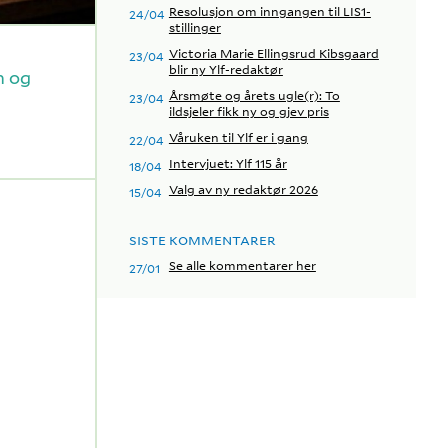
Resolusjon om inngangen til LIS1-
24/04
stillinger
Victoria Marie Ellingsrud Kibsgaard
23/04
blir ny Ylf-redaktør
n og
Årsmøte og årets ugle(r): To
23/04
ildsjeler fikk ny og gjev pris
Våruken til Ylf er i gang
22/04
Intervjuet: Ylf 115 år
18/04
Valg av ny redaktør 2026
15/04
SISTE KOMMENTARER
Se alle kommentarer her
27/01