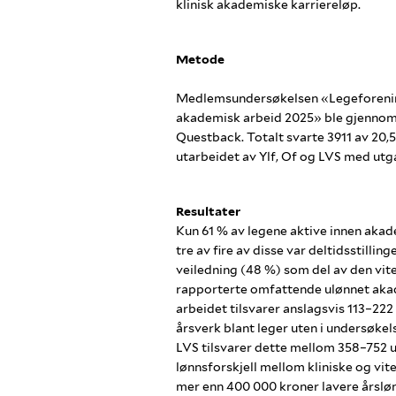
klinisk akademiske karriereløp.
Metode
Medlemsundersøkelsen «Legeforenin
akademisk arbeid 2025» ble gjennomf
Questback. Totalt svarte 3911 av 20,
utarbeidet av Ylf, Of og LVS med utg
Resultater
Kun 61 % av legene aktive innen akade
tre av fire av disse var deltidsstill
veiledning (48 %) som del av den vite
rapporterte omfattende ulønnet akad
arbeidet tilsvarer anslagsvis 113–222
årsverk blant leger uten i undersøkel
LVS tilsvarer dette mellom 358–752 u
lønnsforskjell mellom kliniske og vit
mer enn 400 000 kroner lavere årslønn 