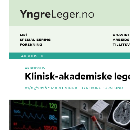
LIS1
GRAVIDI
SPESIALISERING
ARBEIDS
FORSKNING
TILLITS
ARBEIDSLIV
ARBEIDSLIV
Klinisk-akademiske leger
01/07/2026
MARIT VINDAL DYREBORG FORSLUND