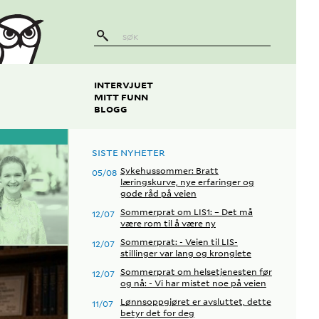
INTERVJUET
MITT FUNN
BLOGG
SISTE NYHETER
Sykehussommer: Bratt
05/08
læringskurve, nye erfaringer og
gode råd på veien
Sommerprat om LIS1: – Det må
12/07
være rom til å være ny
Sommerprat: - Veien til LIS-
12/07
stillinger var lang og kronglete
Sommerprat om helsetjenesten før
12/07
og nå: - Vi har mistet noe på veien
Lønnsoppgjøret er avsluttet, dette
11/07
betyr det for deg