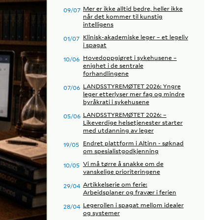
Mer er ikke alltid bedre, heller ikke
09/07
når det kommer til kunstig
intelligens
Klinisk-akademiske leger – et legeliv
01/07
i spagat
Hovedoppgjøret i sykehusene –
10/06
enighet i de sentrale
forhandlingene
LANDSSTYREMØTET 2026: Yngre
07/06
leger etterlyser mer fag og mindre
byråkrati i sykehusene
LANDSSTYREMØTET 2026: –
05/06
Likeverdige helsetjenester starter
med utdanning av leger
Endret plattform i Altinn - søknad
19/05
om spesialistgodkjenning
Vi må tørre å snakke om de
10/05
vanskelige prioriteringene
Artikkelserie om ferie:
29/04
Arbeidsplaner og fravær i ferien
Legerollen i spagat mellom idealer
28/04
og systemer