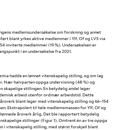
gens medlemsundersøkelse om forskning og annet
ørt blant yrkes aktive medlemmer i Ylf, Of og LVS via
554 inviterte medlemmer (19 %). Undersøkelsen er
angspunkt i en undersøkelse fra 2021.
mia hadde en lønnet vitenskapelig stilling, og om lag
inger. Nær halvparten oppga undervisning (48 %) og
n skapelige stillingen. En betydelig andel leger
emisk arbeid utenfor ordinær arbeidstid. Dette
 årsverk blant leger med vitenskapelig stilling og 66–154
sen. Ekstrapolert til hele medlemsmassen for Ylf, Of og
lønnede årsverk årlig. Det ble rapportert betydelig
enskapelige stillinger (Figur 1). Omtrent én av tre oppga
i vitenskapelig stilling, med størst forskjell blant