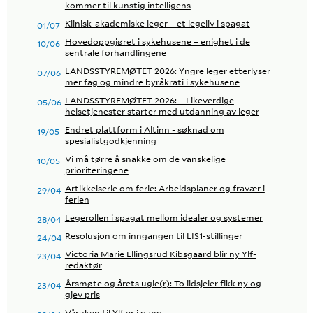
kommer til kunstig intelligens
Klinisk-akademiske leger – et legeliv i spagat
01/07
Hovedoppgjøret i sykehusene – enighet i de
10/06
sentrale forhandlingene
LANDSSTYREMØTET 2026: Yngre leger etterlyser
07/06
mer fag og mindre byråkrati i sykehusene
LANDSSTYREMØTET 2026: – Likeverdige
05/06
helsetjenester starter med utdanning av leger
Endret plattform i Altinn - søknad om
19/05
spesialistgodkjenning
Vi må tørre å snakke om de vanskelige
10/05
prioriteringene
Artikkelserie om ferie: Arbeidsplaner og fravær i
29/04
ferien
Legerollen i spagat mellom idealer og systemer
28/04
Resolusjon om inngangen til LIS1-stillinger
24/04
Victoria Marie Ellingsrud Kibsgaard blir ny Ylf-
23/04
redaktør
Årsmøte og årets ugle(r): To ildsjeler fikk ny og
23/04
gjev pris
Våruken til Ylf er i gang