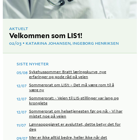
AKTUELT
Velkommen som LIS1!
02/03
KATARINA JOHANSEN, INGEBORG HENRIKSEN
SISTE NYHETER
Sykehussommer: Bratt læringskurve, nye
05/08
erfaringer og gode råd på veien
Sommerprat om LIS1: – Det må være rom til å
12/07
være ny
Sommerprat: - Veien til LIS-stillinger var lang og
12/07
kronglete
Sommerprat om helsetjenesten før og nå: - Vi har
12/07
mistet noe på veien
Lønnsoppgjøret er avsluttet, dette betyr det for
11/07
deg
Mer er ikke alltid bedre, heller ikke når det
09/07