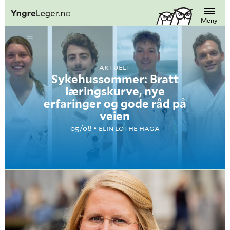
Meny
AKTUELT
Sykehussommer: Bratt
læringskurve, nye
erfaringer og gode råd på
veien
05/08
ELIN LOTHE HAGA