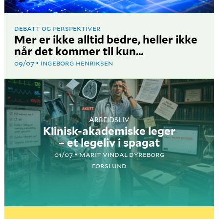
DEBATT OG PERSPEKTIVER
Mer er ikke alltid bedre, heller ikke
når det kommer til kun…
09/07
INGEBORG HENRIKSEN
ARBEIDSLIV
Klinisk-akademiske leger
– et legeliv i spagat
01/07
MARIT VINDAL DYREBORG
FORSLUND