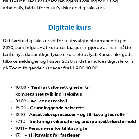
tillitsvalgt i regi av Legeforeningens avdeling for jus og
arbeidsliv, både i form av fysiske og digitale kurs.
Digitale kurs
Det første digitale kurset for tillitsvalgte ble arrangert i juni
2020, som følge av at koronasituasjonen gjorde at man måtte
tenke nytt da samtlige fysiske kurs ble avlyst. Kurset fikk gode
tilbakemeldinger, og høsten 2020 vil det avholdes digitale kurs
på Zoom følgende tirsdager fra kl. 9.00-10.00:
18.08 –
Tariffavtalte rettigheter til
kompetanseutvikling i sykehus
01.09 –
A2 i et nøtteskall
15.09 –
Grunnleggende helserett
13.10 –
Ansettelsesprosesser – og tillitsvalgtes rolle
27.10 –
Innføring i vikariater og andre ansettelsesforhold
10.11 –
Personvern for tillitsvalgte
17.11 –
Tillitsvalgt for fastleger