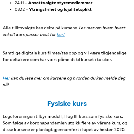
24.11 –
Ansattvalgte styremedlemmer
08.12 –
Ytringsfrihet og lojalitetsplikt
Alle tillitsvalgte kan delta på kursene.
L
es mer om hvem hvert
enkelt kurs passer best for
her!
Samtlige digitale kurs filmes/tas opp og vil være tilgjengelige
for deltakere som har vært påmeldt til kurset i to uker.
Her
kan du lese mer om kursene og hvordan du kan melde deg
på!
Fysiske kurs
Legeforeningen tilbyr modul I, II og III-kurs som fysiske kurs.
Som følge av koronapandemien utgikk flere av vårens kurs, og
disse kursene er planlagt gjennomført i løpet av høsten 2020.