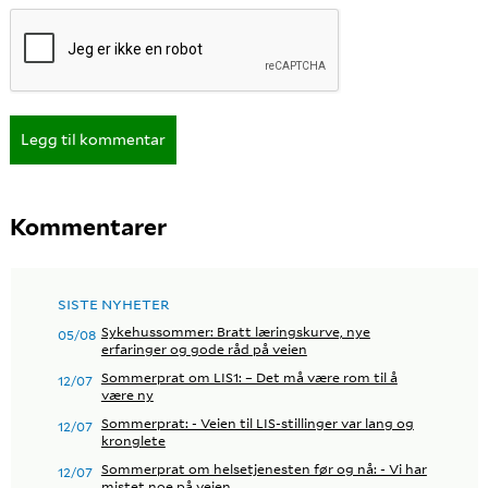
Legg til kommentar
Kommentarer
SISTE NYHETER
Sykehussommer: Bratt læringskurve, nye
05/08
erfaringer og gode råd på veien
Sommerprat om LIS1: – Det må være rom til å
12/07
være ny
Sommerprat: - Veien til LIS-stillinger var lang og
12/07
kronglete
Sommerprat om helsetjenesten før og nå: - Vi har
12/07
mistet noe på veien