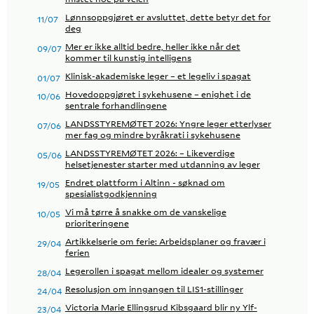
Lønnsoppgjøret er avsluttet, dette betyr det for
11/07
deg
Mer er ikke alltid bedre, heller ikke når det
09/07
kommer til kunstig intelligens
Klinisk-akademiske leger – et legeliv i spagat
01/07
Hovedoppgjøret i sykehusene – enighet i de
10/06
sentrale forhandlingene
LANDSSTYREMØTET 2026: Yngre leger etterlyser
07/06
mer fag og mindre byråkrati i sykehusene
LANDSSTYREMØTET 2026: – Likeverdige
05/06
helsetjenester starter med utdanning av leger
Endret plattform i Altinn - søknad om
19/05
spesialistgodkjenning
Vi må tørre å snakke om de vanskelige
10/05
prioriteringene
Artikkelserie om ferie: Arbeidsplaner og fravær i
29/04
ferien
Legerollen i spagat mellom idealer og systemer
28/04
Resolusjon om inngangen til LIS1-stillinger
24/04
Victoria Marie Ellingsrud Kibsgaard blir ny Ylf-
23/04