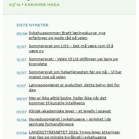
07/12
KARIANNE HAGA
SISTE NYHETER
Sykehussommer: Bratt læringskurve, nye
05/08
erfaringer og gode råd på veien
Sommerprat om LIS1: – Det må være rom til å
12/07
være ny
Sommerprat: - Veien til LIS-stillinger var lang og
12/07
kronglete
Sommerprat om helsetjenesten før og nå: - Vi har
12/07
mistet noe på veien
Lønnsoppgjøret er avsluttet, dette betyr det for
11/07
deg
Mer er ikke alltid bedre, heller ikke når det
09/07
kommer til kunstig intelligens
Klinisk-akademiske leger – et legeliv i spagat
01/07
Hovedoppgjøret i sykehusene – enighet i de
10/06
sentrale forhandlingene
LANDSSTYREMØTET 2026: Yngre leger etterlyser
07/06
mer fag og mindre byråkrati i sykehusene