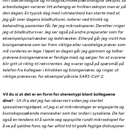
inn i bakteriologisk og virologisk/molekylærbiologisk seksjon, så
arbeidsdagen varierer litt avhengig av hvilken seksjon man er på
den dagen. En typisk dag med rutinearbeid kan starte med at
jeg går over dagens blodkulturer, noterer ned klinikk og
behandling pasienten får, før jeg mikroskoperer. Deretter ringer
jeg ut blodkultursvar. Jeg ser også på andre preparater som for
eksempel
spinalvæsker og leddvæsker. Etterpå går jeg visitt hos
bioingeniørene som tar frem viktige eller vanskelige prøver som
må vurderes av lege. I løpet av dagen går jeg gjennom og tolker
prøvene bioingeniørene er ferdige med, og sørger for at svarene
blir gitt ut riktig til rekvirenten. Jeg svarer også på spørsmål på
telefon fra kollegaer i klinikken og bioingeniører, og ringer ut
viktige prøvesvar, for eksempel påviste SARS-CoV-2.
Vil du si at det er en form for stereotypi blant kollegaene
dine?
-
Ut ifra det jeg har observert siden jeg startet
spesialiseringsløpet
, vil jeg si at mikrobiologer er engasjerte og
kunnskapssøkende mennesker som har orden i sysakene. De har
også en tendens til å samle seg oppspilte rundt mikroskopet for
å se på sjeldne funn, og har alltid tid til gode faglige diskusjoner