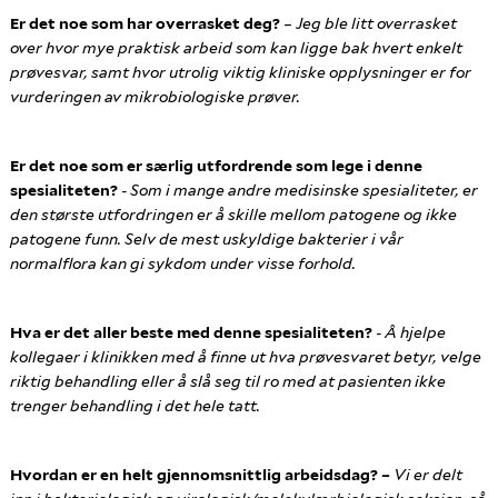
Er det noe som har overrasket deg?
– Jeg b
le litt overrasket
over hvor mye praktisk arbeid som kan ligge bak hvert enkelt
prøvesvar, samt hvor utrolig viktig kliniske opplysninger er for
vurderingen av mikrobiologiske prøver.
Er det noe som er særlig utfordrende som lege i denne
spesialiteten?
- Som i mange andre medisinske spesialiteter, er
den største utfordringen er å skille mellom patogene og ikke
patogene funn. Selv de mest uskyldige bakterier i vår
normalflora kan gi sykdom under visse forhold.
Hva er det aller beste med denne spesialiteten?
- Å hjelpe
kollegaer i klinikken med å finne ut hva prøvesvaret betyr, velge
riktig behandling eller å slå seg til ro med at pasienten ikke
trenger behandling i det hele tatt.
Hvordan er en helt gjennomsnittlig arbeidsdag?
–
Vi er d
elt