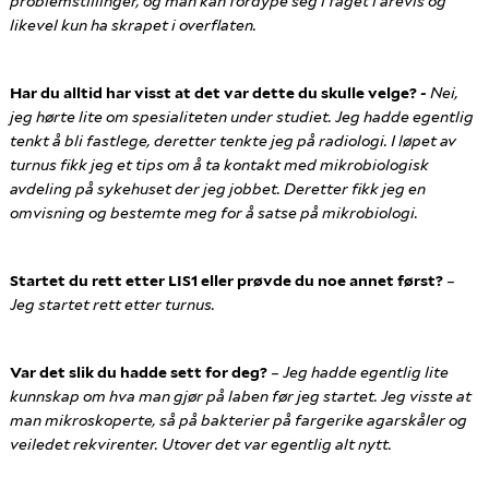
problemstillinger, og man kan fordype seg i faget i årevis og
likevel kun ha skrapet i overflaten.
Har du alltid har visst at det var dette du skulle velge?
-
Nei,
jeg hørte lite om spesialiteten under studiet
. Jeg hadde egentlig
tenkt å bli fastlege, deretter tenkte jeg på radiologi. I løpet av
turnus fikk jeg et tips om å ta kontakt med mikrobiologisk
avdeling på sykehuset der jeg jobbet. Deretter fikk jeg en
omvisning og bestemte meg for å satse på mikrobiologi.
Startet du rett etter LIS1 eller prøvde du noe annet først?
–
Jeg
startet rett etter turnus.
Var det slik du hadde sett for deg?
– Jeg h
adde egentlig lite
kunnskap om hva man gjør på laben før jeg startet. Jeg visste at
man mikroskoperte, så på bakterier på fargerike agarskåler og
veiledet rekvirenter
. Utover det var egentlig alt nytt.