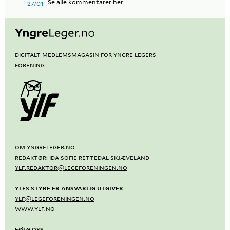
Se alle kommentarer her
27/01
Digitalt medlemsmagasin for Yngre Legers
Forening
OM YNGRELEGER.NO
REDAKTØR: IDA SOFIE RETTEDAL SKJÆVELAND
YLF.REDAKTOR@LEGEFORENINGEN.NO
YLFS STYRE ER ANSVARLIG UTGIVER
YLF@LEGEFORENINGEN.NO
WWW.YLF.NO
FØLG OSS