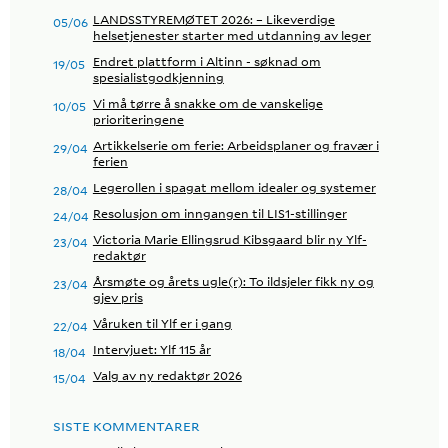
LANDSSTYREMØTET 2026: – Likeverdige
05/06
helsetjenester starter med utdanning av leger
Endret plattform i Altinn - søknad om
19/05
spesialistgodkjenning
Vi må tørre å snakke om de vanskelige
10/05
prioriteringene
Artikkelserie om ferie: Arbeidsplaner og fravær i
29/04
ferien
Legerollen i spagat mellom idealer og systemer
28/04
Resolusjon om inngangen til LIS1-stillinger
24/04
Victoria Marie Ellingsrud Kibsgaard blir ny Ylf-
23/04
redaktør
Årsmøte og årets ugle(r): To ildsjeler fikk ny og
23/04
gjev pris
Våruken til Ylf er i gang
22/04
Intervjuet: Ylf 115 år
18/04
Valg av ny redaktør 2026
15/04
SISTE KOMMENTARER