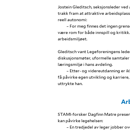
Jostein Gleditsch, seksjonsleder ved
trakk fram at attraktive arbeidspla
reell autonomi:
– For meg finnes det ingen grense
være rom for både innspill og kritikk.
arbeidsmiljøet.
Gleditsch vant Legeforeningens lederpr
diskusjonsmøter, uformelle samtaler o
læringsmiljø i hans avdeling.
– Etter- og videreutdanning er ikk
få påvirke egen utvikling og karriere,
uttrykte han.
Arb
STAMI-forsker Dagfinn Matre present
kan påvirke legehelsen:
– En tredjedel av leger jobber ov