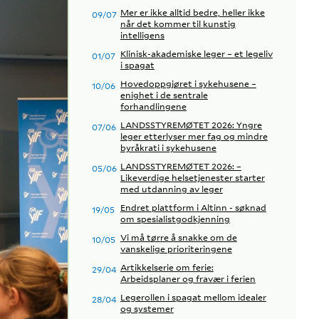
Mer er ikke alltid bedre, heller ikke
09/07
når det kommer til kunstig
intelligens
Klinisk-akademiske leger – et legeliv
01/07
i spagat
Hovedoppgjøret i sykehusene –
10/06
enighet i de sentrale
forhandlingene
LANDSSTYREMØTET 2026: Yngre
07/06
leger etterlyser mer fag og mindre
byråkrati i sykehusene
LANDSSTYREMØTET 2026: –
05/06
Likeverdige helsetjenester starter
med utdanning av leger
Endret plattform i Altinn - søknad
19/05
om spesialistgodkjenning
Vi må tørre å snakke om de
10/05
vanskelige prioriteringene
Artikkelserie om ferie:
29/04
Arbeidsplaner og fravær i ferien
Legerollen i spagat mellom idealer
28/04
og systemer