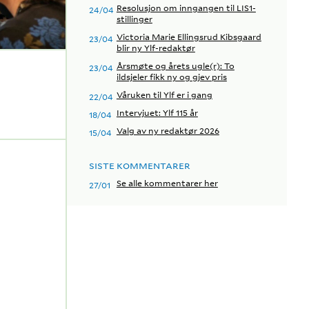
Resolusjon om inngangen til LIS1-
24/04
stillinger
Victoria Marie Ellingsrud Kibsgaard
23/04
blir ny Ylf-redaktør
Årsmøte og årets ugle(r): To
23/04
ildsjeler fikk ny og gjev pris
Våruken til Ylf er i gang
22/04
Intervjuet: Ylf 115 år
18/04
Valg av ny redaktør 2026
15/04
SISTE KOMMENTARER
Se alle kommentarer her
27/01