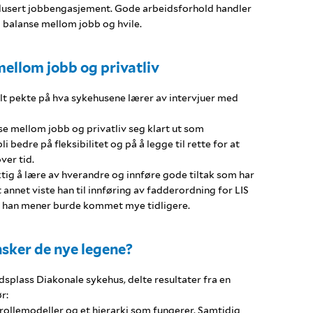
dusert jobbengasjement. Gode arbeidsforhold handler
g balanse mellom jobb og hvile.
ellom jobb og privatliv
lt pekte på hva sykehusene lærer av intervjuer med
se mellom jobb og privatliv seg klart ut som
i bedre på fleksibilitet og på å legge til rette for at
ver tid.
ktig å lære av hverandre og innføre gode tiltak som har
t annet viste han til innføring av fadderordning for LIS
ak han mener burde kommet mye tidligere.
sker de nye legene?
ldsplass Diakonale sykehus, delte resultater fra en
r:
 rollemodeller og et hierarki som fungerer. Samtidig