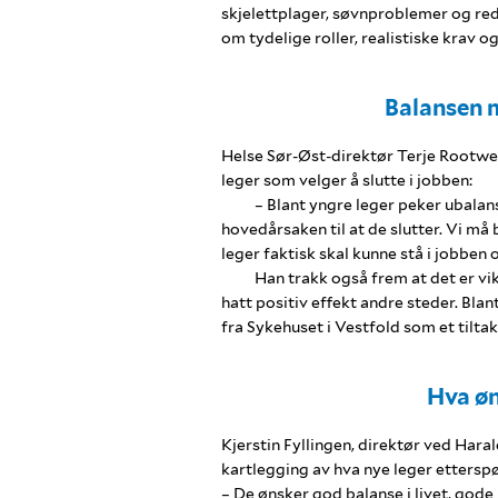
skjelettplager, søvnproblemer og re
om tydelige roller, realistiske krav o
Balansen m
Helse Sør-Øst-direktør Terje Rootwe
leger som velger å slutte i jobben:
– Blant yngre leger peker ubalan
hovedårsaken til at de slutter. Vi må bl
leger faktisk skal kunne stå i jobben o
Han trakk også frem at det er vi
hatt positiv effekt andre steder. Blan
fra Sykehuset i Vestfold som et tilt
Hva øn
Kjerstin Fyllingen, direktør ved Hara
kartlegging av hva nye leger etterspø
– De ønsker god balanse i livet, gode