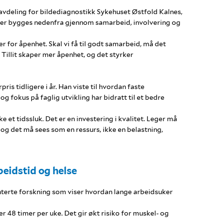
 avdeling for bildediagnostikk Sykehuset Østfold Kalnes,
sser bygges nedenfra gjennom samarbeid, involvering og
r for åpenhet. Skal vi få til godt samarbeid, må det
 Tillit skaper mer åpenhet, og det styrker
is tidligere i år. Han viste til hvordan faste
g fokus på faglig utvikling har bidratt til et bedre
e et tidssluk. Det er en investering i kvalitet. Leger må
 og det må sees som en ressurs, ikke en belastning,
eidstid og helse
erte forskning som viser hvordan lange arbeidsuker
er 48 timer per uke. Det gir økt risiko for muskel- og