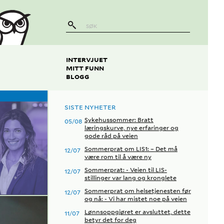
INTERVJUET
MITT FUNN
BLOGG
SISTE NYHETER
Sykehussommer: Bratt
05/08
læringskurve, nye erfaringer og
gode råd på veien
Sommerprat om LIS1: – Det må
12/07
være rom til å være ny
Sommerprat: - Veien til LIS-
12/07
stillinger var lang og kronglete
Sommerprat om helsetjenesten før
12/07
og nå: - Vi har mistet noe på veien
Lønnsoppgjøret er avsluttet, dette
11/07
betyr det for deg