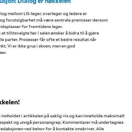
lusjon: Dialog er nøkkelen
og mellom LIS-leger, overleger og ledere er
ng og forutsigbarhet må være sentrale premisser dersom
idsplasser for fremtidens leger.
t tillitsvalgte her i salen ønsker å bidra til å gjøre
lle parter. Prosesser får ofte et bedre resultat når
nkt. Vi er ikke grus i skoen, men en god
øer.
kkelen!
nholdet i artikkelen på saklig vis og kan inneholde maksimalt
respekt og unngå personangrep. Kommentarer må undertegnes
redaksjonen ved behov for å kontakte innskriver. Alle