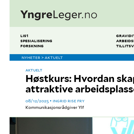
LIS1
GRAVIDI
SPESIALISERING
ARBEIDS
FORSKNING
TILLITS
NYHETER > AKTUELT
AKTUELT
Høstkurs: Hvordan skap
attraktive arbeidsplass
08/12/2025
INGRID RISE FRY
Kommunikasjonsrådgiver Ylf