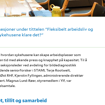
esjoner under tittelen "Fleksibelt arbeidsliv og
sykehusene klare det?"
t hvordan sykehusene kan skape arbeidsplasser som
en tid med økende press og knapphet på kapasitet. Til å
, seksjonsleder ved avdeling for bildediagnostikk
dende seniorforsker i STAMI, Terje Rootwelt,
Øst RHF, Kjerstin Fyllingen, administrerende direktør
ert. Magnus Lund-Røer, styremedlem i Ylf, var
elsamtale.
, tillit og samarbeid