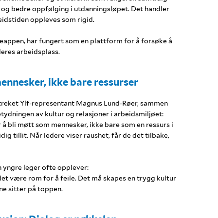
d og bedre oppfølging i utdanningsløpet. Det handler
eidstiden oppleves som rigid.
eappen, har fungert som en plattform for å forsøke å
deres arbeidsplass.
ennesker, ikke bare ressurser
streket Ylf-representant Magnus Lund-Røer, sammen
ydningen av kultur og relasjoner i arbeidsmiljøet:
å bli møtt som mennesker, ikke bare som en ressurs i
ig tillit. Når ledere viser raushet, får de det tilbake,
yngre leger ofte opplever:
et være rom for å feile. Det må skapes en trygg kultur
ne sitter på toppen.