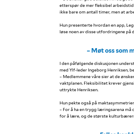
etterspør de mer fleksibel arbeidsti
ikke bare om antall timer, men at arb
Hun presenterte hvordan en app, Leg
løse noen av disse utfordringene på 
– Møt oss som m
I den påfølgende diskusjonen under
med Ylf-leder Ingeborg Henriksen, bet
– Medlemmene våre sier at de ønsker 
vaktplanen. Fleksibilitet krever gjensid
uttrykte Henriksen.
Hun pekte også på maktasymmetrien 
– For å ha en trygg læringsarena må d
for å lære, og de største kulturbærer