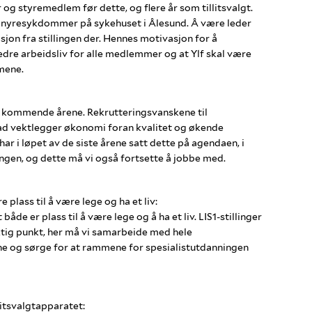
 og styremedlem før dette, og flere år som tillitsvalgt.
 og nyresykdommer på sykehuset i Ålesund. Å være leder
isjon fra stillingen der. Hennes motivasjon for å
bedre arbeidsliv for alle medlemmer og at Ylf skal være
mene.
e kommende årene. Rekrutteringsvanskene til
rad vektlegger økonomi foran kvalitet og økende
r i løpet av de siste årene satt dette på agendaen, i
gen, og dette må vi også fortsette å jobbe med.
plass til å være lege og ha et liv:
både er plass til å være lege og å ha et liv. LIS1-stillinger
iktig punkt, her må vi samarbeide med hele
e og sørge for at rammene for spesialistutdanningen
llitsvalgtapparatet: