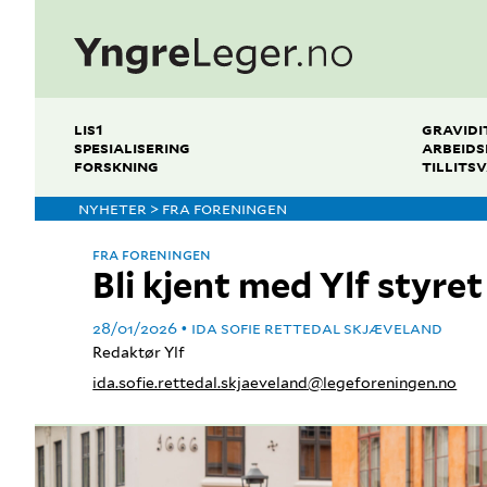
LIS1
GRAVIDI
SPESIALISERING
ARBEIDS
FORSKNING
TILLITS
NYHETER > FRA FORENINGEN
FRA FORENINGEN
Bli kjent med Ylf styre
28/01/2026
IDA SOFIE RETTEDAL SKJÆVELAND
Redaktør Ylf
ida.sofie.rettedal.skjaeveland@legeforeningen.no