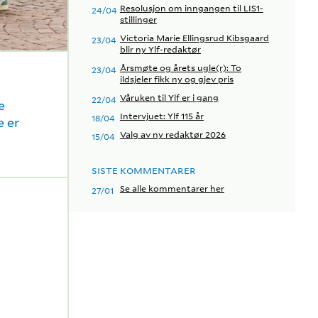
Resolusjon om inngangen til LIS1-
24/04
stillinger
Victoria Marie Ellingsrud Kibsgaard
23/04
blir ny Ylf-redaktør
Årsmøte og årets ugle(r): To
23/04
ildsjeler fikk ny og gjev pris
Våruken til Ylf er i gang
22/04
e
Intervjuet: Ylf 115 år
18/04
e er
Valg av ny redaktør 2026
15/04
SISTE KOMMENTARER
Se alle kommentarer her
27/01