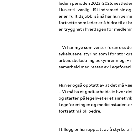
leder i perioden 2023-2025, nestleder
Hun er til vanlig LIS i indremedisin
er en fulltidsjobb, så nå har hun perm
fortsette som leder er å bidra til et 
en trygghet i hverdagen for medlem
– Vi har mye som venter foran oss d
sykehusene, styring som i for stor g
arbeidsbelastning bekymrer meg. Vi ha
samarbeid med resten av Legeforenin
Hun er også opptatt av at det må være 
– Vi må ha et godt arbeidsliv hvor det 
og starten på legelivet er et annet v
Legeforeningen og medisinstudenten
fortsatt må bli bedre.
I tillegg er hun opptatt av å styrke ti