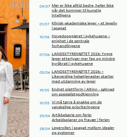
Mer er ikke alltid bedre, heller ikke
09/07
når det kommer til kunstig
intelligens
Klinisk-akademiske leger – et legeliv
01/07
i spagat
Hovedoppgjøret i sykehusene –
10/06
enighet i de sentrale
forhandlingene
LANDSSTYREMØTET 2026: Yngre
07/06
leger etterlyser mer fag og mindre
byråkrati i sykehusene
LANDSSTYREMØTET 2026: –
05/06
Likeverdige helsetjenester starter
med utdanning av leger
Endret plattform i Altinn - søknad
19/05
om spesialistgodkjenning
Vi må tørre å snakke om de
10/05
vanskelige prioriteringene
Artikkelserie om ferie:
29/04
Arbeidsplaner og fravær i ferien
Legerollen i spagat mellom idealer
28/04
og systemer