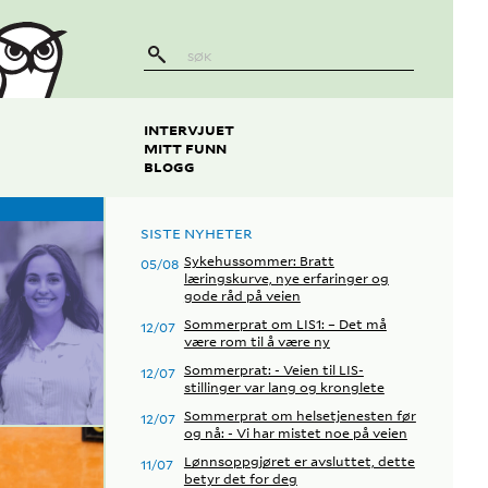
INTERVJUET
MITT FUNN
BLOGG
SISTE NYHETER
Sykehussommer: Bratt
05/08
læringskurve, nye erfaringer og
gode råd på veien
Sommerprat om LIS1: – Det må
12/07
være rom til å være ny
Sommerprat: - Veien til LIS-
12/07
stillinger var lang og kronglete
Sommerprat om helsetjenesten før
12/07
og nå: - Vi har mistet noe på veien
Lønnsoppgjøret er avsluttet, dette
11/07
betyr det for deg