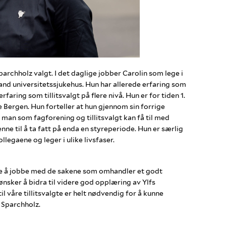
parchholz valgt. I det daglige jobber Carolin som lege i
and universitetssjukehus. Hun har allerede erfaring som
faring som tillitsvalgt på flere nivå. Hun er for tiden 1.
e Bergen. Hun forteller at hun gjennom sin forrige
man som fagforening og tillitsvalgt kan få til med
nne til å ta fatt på enda en styreperiode. Hun er særlig
llegaene og leger i ulike livsfaser.
te å jobbe med de sakene som omhandler et godt
eg ønsker å bidra til videre god opplæring av Ylfs
il våre tillitsvalgte er helt nødvendig for å kunne
 Sparchholz.