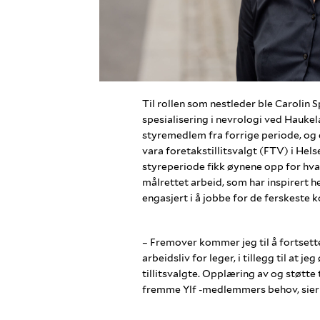
Til rollen som nestleder ble Carolin S
spesialisering i nevrologi ved Haukel
styremedlem fra forrige periode, og er
vara foretakstillitsvalgt (FTV) i Hels
styreperiode fikk øynene opp for hva 
målrettet arbeid, som har inspirert he
engasjert i å jobbe for de ferskeste ko
– Fremover kommer jeg til å fortset
arbeidsliv for leger, i tillegg til at j
tillitsvalgte. Opplæring av og støtte t
fremme Ylf -medlemmers behov, sier