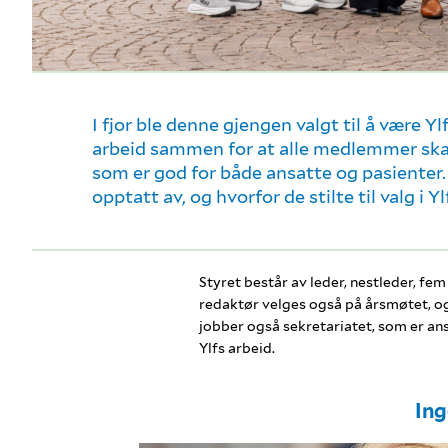
I fjor ble denne gjengen valgt til å være Yl
arbeid sammen for at alle medlemmer skal 
som er god for både ansatte og pasienter.
opptatt av, og hvorfor de stilte til valg i Ylf
Styret består av leder, nestleder, f
redaktør velges også på årsmøtet, og h
jobber også sekretariatet, som er ans
Ylfs arbeid.
Ing