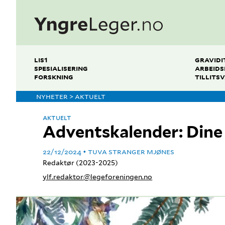
LIS1
GRAVIDI
SPESIALISERING
ARBEIDS
FORSKNING
TILLITS
NYHETER > AKTUELT
AKTUELT
Adventskalender: Dine r
22/12/2024
TUVA STRANGER MJØNES
Redaktør (2023-2025)
ylf.redaktor@legeforeningen.no