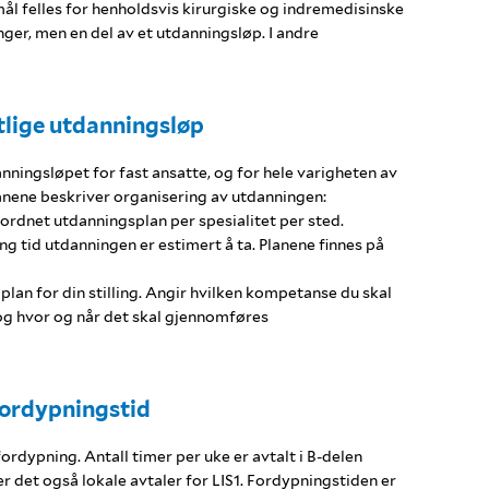
ål felles for henholdsvis kirurgiske og indremedisinske
inger, men en del av et utdanningsløp. I andre
tlige utdanningsløp
nningsløpet for fast ansatte, og for hele varigheten av
lanene beskriver organisering av utdanningen:
rdnet utdanningsplan per spesialitet per sted.
g tid utdanningen er estimert å ta. Planene finnes på
plan for din stilling. Angir hvilken kompetanse du skal
og hvor og når det skal gjennomføres
ordypningstid
g fordypning. Antall timer per uke er avtalt i B-delen
er det også lokale avtaler for LIS1. Fordypningstiden er