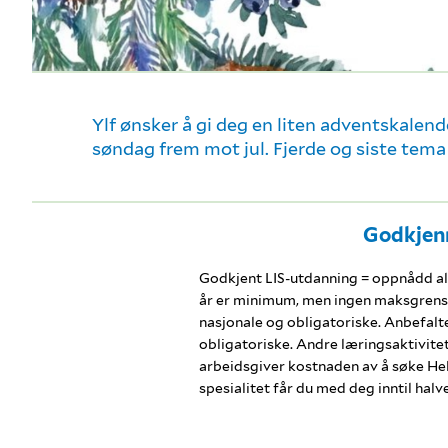
Ylf ønsker å gi deg en liten adventskalend
søndag frem mot jul. Fjerde og siste tema 
Godkjenn
Godkjent LIS-utdanning = oppnådd alle
år er minimum, men ingen maksgrense
nasjonale og obligatoriske. Anbefalte
obligatoriske. Andre læringsaktivitet
arbeidsgiver kostnaden av å søke Hel
spesialitet får du med deg inntil hal