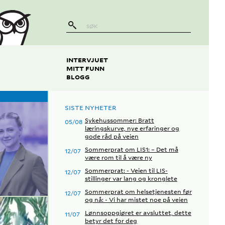
INTERVJUET
MITT FUNN
BLOGG
SISTE NYHETER
Sykehussommer: Bratt
05/08
læringskurve, nye erfaringer og
gode råd på veien
Sommerprat om LIS1: – Det må
12/07
være rom til å være ny
Sommerprat: - Veien til LIS-
12/07
stillinger var lang og kronglete
Sommerprat om helsetjenesten før
12/07
og nå: - Vi har mistet noe på veien
Lønnsoppgjøret er avsluttet, dette
11/07
betyr det for deg