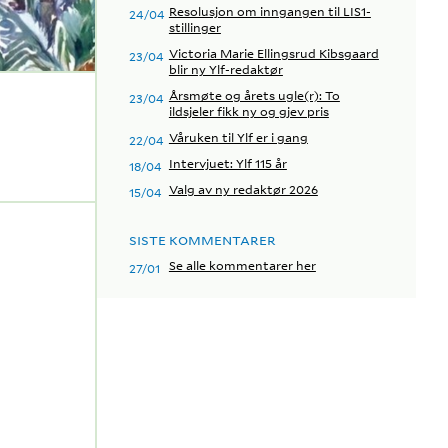
Resolusjon om inngangen til LIS1-
24/04
stillinger
Victoria Marie Ellingsrud Kibsgaard
23/04
blir ny Ylf-redaktør
Årsmøte og årets ugle(r): To
23/04
ildsjeler fikk ny og gjev pris
Våruken til Ylf er i gang
22/04
Intervjuet: Ylf 115 år
18/04
Valg av ny redaktør 2026
15/04
SISTE KOMMENTARER
Se alle kommentarer her
27/01