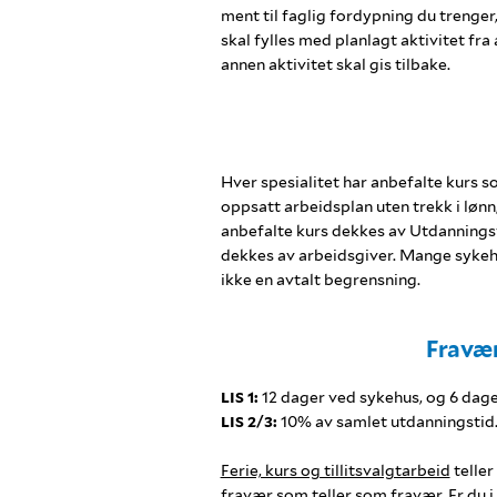
ment til faglig fordypning du trenger,
skal fylles med planlagt aktivitet fra
annen aktivitet skal gis tilbake.
Hver spesialitet har anbefalte kurs so
oppsatt arbeidsplan uten trekk i lønn,
anbefalte kurs dekkes av Utdanningsf
dekkes av arbeidsgiver. Mange sykehu
ikke en avtalt begrensning.
Fravær
LIS 1:
12 dager ved sykehus, og 6 dag
LIS 2/3:
10% av samlet utdanningstid. 
Ferie, kurs og tillitsvalgtarbeid
teller
fravær som teller som fravær. Er du i 