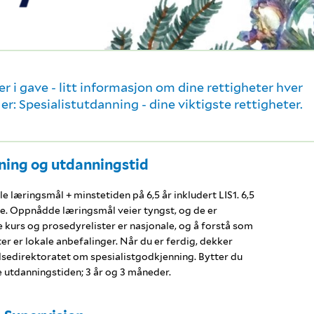
er i gave - litt informasjon om dine rettigheter hver
er: Spesialistutdanning - dine viktigste rettigheter.
ing og utdanningstid
 læringsmål + minstetiden på 6,5 år inkludert LIS1. 6,5
. Oppnådde læringsmål veier tyngst, og de er
 kurs og prosedyrelister er nasjonale, og å forstå som
er er lokale anbefalinger. Når du er ferdig, dekker
sedirektoratet om spesialistgodkjenning. Bytter du
ve utdanningstiden; 3 år og 3 måneder.