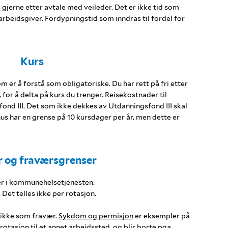
 gjerne etter avtale med veileder. Det er ikke tid som
 arbeidsgiver. Fordypningstid som inndras til fordel for
Kurs
m er å forstå som obligatoriske. Du har rett på fri etter
 for å delta på kurs du trenger. Reisekostnader til
ond III. Det som ikke dekkes av Utdanningsfond III skal
s har en grense på 10 kursdager per år, men dette er
 og fraværsgrenser
er i kommunehelsetjenesten.
Det telles ikke per rotasjon.
 ikke som fravær.
Sykdom og permisjon
er eksempler på
rotasjon til et annet arbeidssted, og blir borte pga.