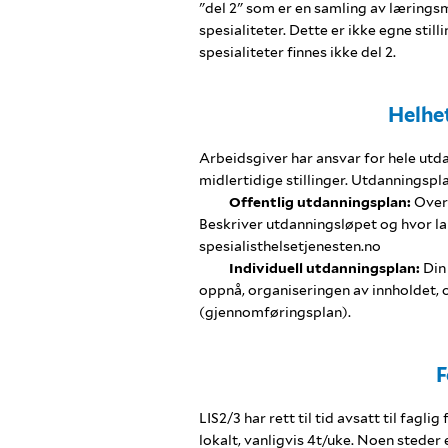
"del 2" som er en samling av læringsm
spesialiteter. Dette er ikke egne still
spesialiteter finnes ikke del 2.
Helhe
Arbeidsgiver har ansvar for hele utda
midlertidige stillinger. Utdanningsp
Offentlig utdanningsplan:
Overo
Beskriver utdanningsløpet og hvor lan
spesialisthelsetjenesten.no
Individuell utdanningsplan:
Din 
oppnå, organiseringen av innholdet, 
(gjennomføringsplan).
F
LIS2/3 har rett til tid avsatt til fagli
lokalt, vanligvis 4t/uke. Noen steder 