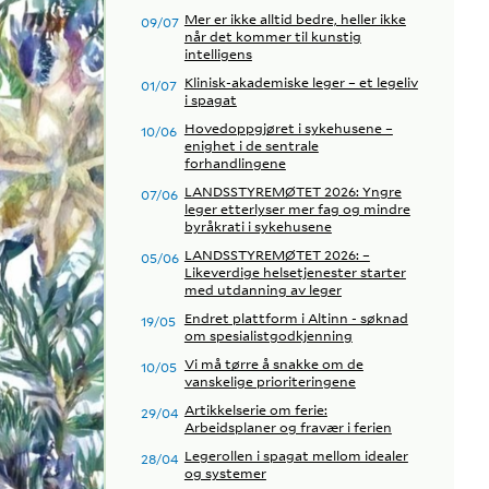
Mer er ikke alltid bedre, heller ikke
09/07
når det kommer til kunstig
intelligens
Klinisk-akademiske leger – et legeliv
01/07
i spagat
Hovedoppgjøret i sykehusene –
10/06
enighet i de sentrale
forhandlingene
LANDSSTYREMØTET 2026: Yngre
07/06
leger etterlyser mer fag og mindre
byråkrati i sykehusene
LANDSSTYREMØTET 2026: –
05/06
Likeverdige helsetjenester starter
med utdanning av leger
Endret plattform i Altinn - søknad
19/05
om spesialistgodkjenning
Vi må tørre å snakke om de
10/05
vanskelige prioriteringene
Artikkelserie om ferie:
29/04
Arbeidsplaner og fravær i ferien
Legerollen i spagat mellom idealer
28/04
og systemer