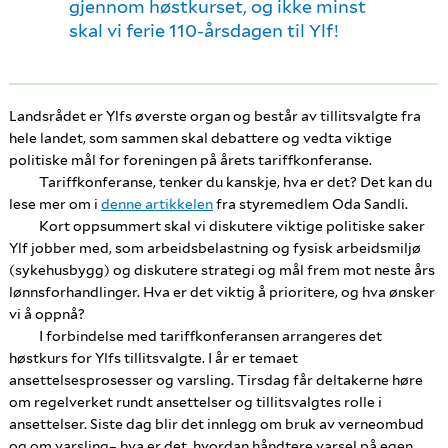
gjennom høstkurset, og ikke minst
skal vi ferie 110-årsdagen til Ylf!
Landsrådet er Ylfs øverste organ og består av tillitsvalgte fra
hele landet, som sammen skal debattere og vedta viktige
politiske mål for foreningen på årets tariffkonferanse.
Tariffkonferanse, tenker du kanskje, hva er det? Det kan du
lese mer om i
denne artikkelen
fra styremedlem Oda Sandli.
Kort oppsummert skal vi diskutere viktige politiske saker
Ylf jobber med, som arbeidsbelastning og fysisk arbeidsmiljø
(sykehusbygg) og diskutere strategi og mål frem mot neste års
lønnsforhandlinger. Hva er det viktig å prioritere, og hva ønsker
vi å oppnå?
I forbindelse med tariffkonferansen arrangeres det
høstkurs for Ylfs tillitsvalgte. I år er temaet
ansettelsesprosesser og varsling. Tirsdag får deltakerne høre
om regelverket rundt ansettelser og tillitsvalgtes rolle i
ansettelser. Siste dag blir det innlegg om bruk av verneombud
og om varsling– hva er det, hvordan håndtere varsel på egen