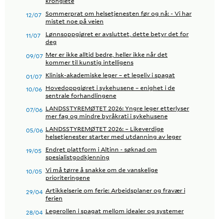
kronglete
Sommerprat om helsetjenesten før og nå: - Vi har
12/07
mistet noe på veien
Lønnsoppgjøret er avsluttet, dette betyr det for
11/07
deg
Mer er ikke alltid bedre, heller ikke når det
09/07
kommer til kunstig intelligens
Klinisk-akademiske leger – et legeliv i spagat
01/07
Hovedoppgjøret i sykehusene – enighet i de
10/06
sentrale forhandlingene
LANDSSTYREMØTET 2026: Yngre leger etterlyser
07/06
mer fag og mindre byråkrati i sykehusene
LANDSSTYREMØTET 2026: – Likeverdige
05/06
helsetjenester starter med utdanning av leger
Endret plattform i Altinn - søknad om
19/05
spesialistgodkjenning
Vi må tørre å snakke om de vanskelige
10/05
prioriteringene
Artikkelserie om ferie: Arbeidsplaner og fravær i
29/04
ferien
Legerollen i spagat mellom idealer og systemer
28/04