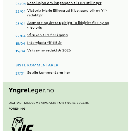
Resolusjon om inngangen til LIS1-stillinger
24/04
Victoria Marie Ellingsrud Kibsgaard blir ny Ylf-
23/04
redaktør
Årsmøte og årets ugle(r): To ildsjeler fikk ny og
23/04
gjev pris
Våruken til Ylf er i gang
22/04
Intervjuet: Ylf 115 år
18/04
Valg av ny redaktør 2026
15/04
SISTE KOMMENTARER
Se alle kommentarer her
27/01
Digitalt medlemsmagasin for Yngre Legers
Forening