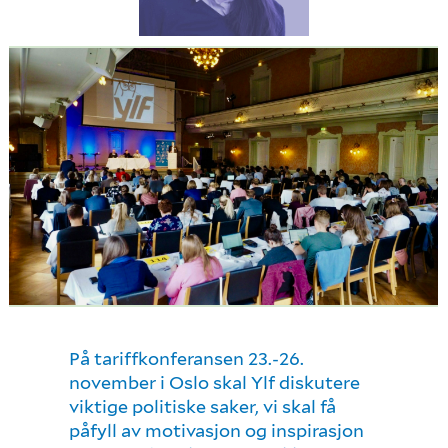
På tariffkonferansen 23.-26.
november i Oslo skal Ylf diskutere
viktige politiske saker, vi skal få
påfyll av motivasjon og inspirasjon