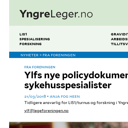
LIS1
GRAVIDI
SPESIALISERING
ARBEIDS
FORSKNING
TILLITS
NYHETER > FRA FORENINGEN
FRA FORENINGEN
Ylfs nye policydokume
sykehusspesialister
21/03/2018
ANJA FOG HEEN
Tidligere ansvarlig for LIS1/turnus og forskning i Yngr
ylf@legeforeningen.no