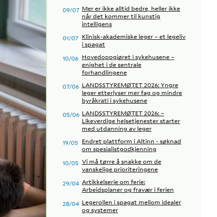
Mer er ikke alltid bedre, heller ikke
09/07
når det kommer til kunstig
intelligens
Klinisk-akademiske leger – et legeliv
01/07
i spagat
Hovedoppgjøret i sykehusene –
10/06
enighet i de sentrale
forhandlingene
LANDSSTYREMØTET 2026: Yngre
07/06
leger etterlyser mer fag og mindre
byråkrati i sykehusene
LANDSSTYREMØTET 2026: –
05/06
Likeverdige helsetjenester starter
med utdanning av leger
Endret plattform i Altinn - søknad
19/05
om spesialistgodkjenning
Vi må tørre å snakke om de
10/05
vanskelige prioriteringene
Artikkelserie om ferie:
29/04
Arbeidsplaner og fravær i ferien
Legerollen i spagat mellom idealer
28/04
og systemer