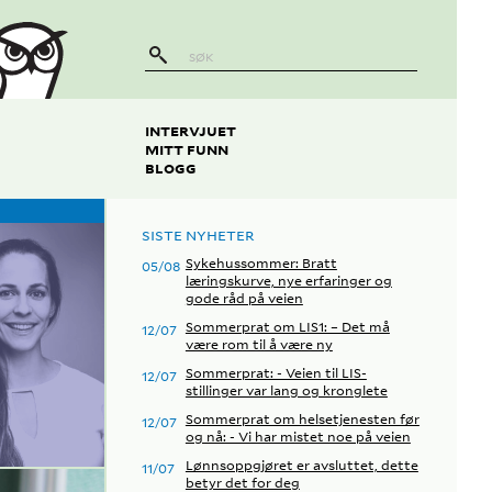
INTERVJUET
MITT FUNN
BLOGG
SISTE NYHETER
Sykehussommer: Bratt
05/08
læringskurve, nye erfaringer og
gode råd på veien
Sommerprat om LIS1: – Det må
12/07
være rom til å være ny
Sommerprat: - Veien til LIS-
12/07
stillinger var lang og kronglete
Sommerprat om helsetjenesten før
12/07
og nå: - Vi har mistet noe på veien
Lønnsoppgjøret er avsluttet, dette
11/07
betyr det for deg