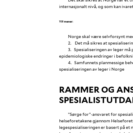
Det skal sikres at Norge har et 
internasjonalt nivå, og som kan ivare
Ylf mener:
Norge skal være selvforsynt med
2. Det må sikres at spesialiseri
3. Spesialiseringen av leger må 
epidemiologiske endringer i befolkni
4. Samfunnets planmessige behov 
spesialiseringen av leger i Norge
RAMMER OG ANS
SPESIALISTUTD
”Sørge for”-ansvaret for spesiali
helseforetakene gjennom Helseforeta
legespesialiseringen er basert på e