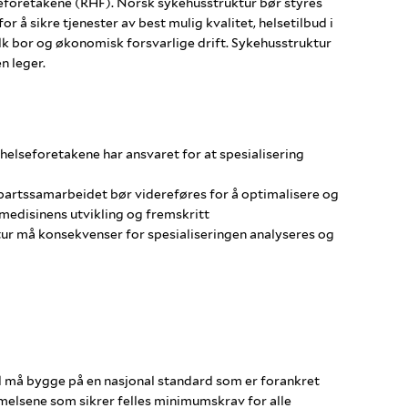
eforetakene (RHF). Norsk sykehusstruktur bør styres
for å sikre tjenester av best mulig kvalitet, helsetilbud i
lk bor og økonomisk forsvarlige drift. Sykehusstruktur
n leger.
elseforetakene har ansvaret for at spesialisering
epartssamarbeidet bør videreføres for å optimalisere og
 medisinens utvikling og fremskritt
tur må konsekvenser for spesialiseringen analyseres og
NHOLD
ld må bygge på en nasjonal standard som er forankret
melsene som sikrer felles minimumskrav for alle