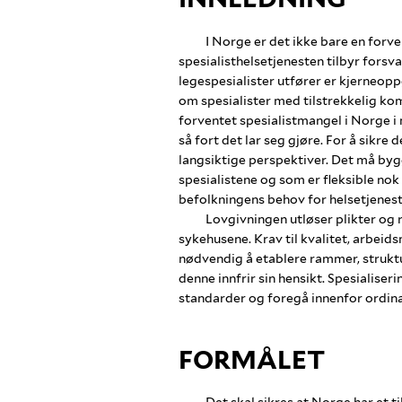
I Norge er det ikke bare en forv
spesialisthelsetjenesten tilbyr forsv
legespesialister utfører er kjerneopp
om spesialister med tilstrekkelig kom
forventet spesialistmangel i Norge i m
så fort det lar seg gjøre. For å sikre
langsiktige perspektiver. Det må byg
spesialistene og som er fleksible nok
befolkningens behov for helsetjenest
Lovgivningen utløser plikter og r
sykehusene. Krav til kvalitet, arbeids
nødvendig å etablere rammer, strukture
denne innfrir sin hensikt. Spesialiseri
standarder og foregå innenfor ordin
FORMÅLET