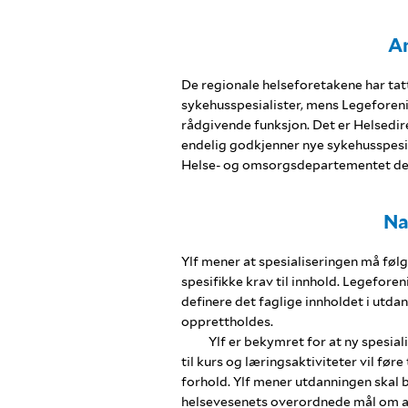
An
De regionale helseforetakene har tat
sykehusspesialister, mens Legeforeni
rådgivende funksjon. Det er Helsedi
endelig godkjenner nye sykehusspesial
Helse- og omsorgsdepartementet de
Na
Ylf mener at spesialiseringen må følg
spesifikke krav til innhold. Legeforen
definere det faglige innholdet i utdan
opprettholdes.
Ylf er bekymret for at ny spesia
til kurs og læringsaktiviteter vil føre
forhold. Ylf mener utdanningen skal 
helsevesenets overordnede mål om at 