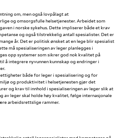
entning om, men også lovpålagt at
arlige og omsorgsfulle helsetjenester. Arbeidet som
gaven i norske sykehus. Dette impliserer både et krav
petanse og også tilstrekkelig antall spesialister. Det er
ange år. Det er politisk ønsket at en lege blir spesialist
 dette må spesialiseringen av leger planlegges i
ges opp systemer som sikrer god nok kvalitet på
 til å integrere nyvunnen kunnskap og endringer i
er.
ettigheter både for leger i spesialisering og for
miljø og produktivitet i helsetjenesten gjør det
r og krav til innhold i spesialiseringen av leger slik at
ng av leger skal holde høy kvalitet, følge internasjonale
ære arbeidsrettslige rammer.