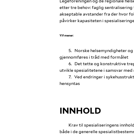
Legeforeningen og de regionale hels
etter tre behov: faglig sentralisering 
akseptable avstander fra der hvor fo
påvirker kapasiteten i spesialiseringe
Ylf mener:
5. Norske helsemyndigheter og h
gjennomføres i tråd med formålet
6. Det tette og konstruktive tr
utvikle spesialitetene i samsvar med
7. Ved endringer i sykehusstruk
hensyntas
IN
Krav til spesialiseringens innho
både i de generelle spesialistbestem