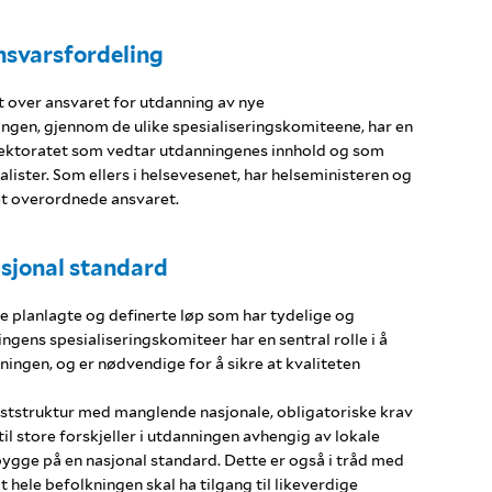
svarsfordeling
t over ansvaret for utdanning av nye
ngen, gjennom de ulike spesialiseringskomiteene, har en
rektoratet som vedtar utdanningenes innhold og som
ister. Som ellers i helsevesenet, har helseministeren og
t overordnede ansvaret.
sjonal standard
e planlagte og definerte løp som har tydelige og
ingens spesialiseringskomiteer har en sentral rolle i å
ningen, og er nødvendige for å sikre at kvaliteten
liststruktur med manglende nasjonale, obligatoriske krav
 til store forskjeller i utdanningen avhengig av lokale
bygge på en nasjonal standard. Dette er også i tråd med
hele befolkningen skal ha tilgang til likeverdige