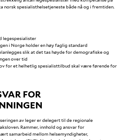
tilstrekkelig antall legespesialister med kompetanse på
ta norsk spesialisthelsetjeneste både nå og i fremtiden.
 legespesialister
ngen i Norge holder en høy faglig standard
planlegges slik at det tas høyde for demografiske og
ngen over tid
for et helhetlig spesialisttilbud skal være førende for
VAR FOR
ANNINGEN
seringen av leger er delegert til de regionale
ksloven. Rammer, innhold og ansvar for
t nært samarbeid mellom helsemyndigheter,