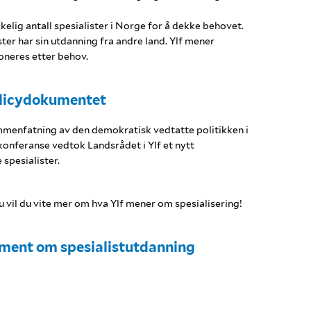
kelig antall spesialister i Norge for å dekke behovet.
ter har sin utdanning fra andre land. Ylf mener
oneres etter behov.
licydokumentet
menfatning av den demokratisk vedtatte politikken i
konferanse vedtok Landsrådet i Ylf et nytt
spesialister.
 vil du vite mer om hva Ylf mener om spesialisering!
ument om spesialistutdanning