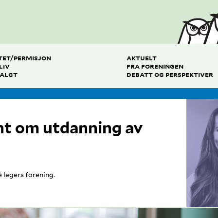
TET/PERMISJON
AKTUELT
LIV
FRA FORENINGEN
VALGT
DEBATT OG PERSPEKTIVER
nt om utdanning av
e legers forening.