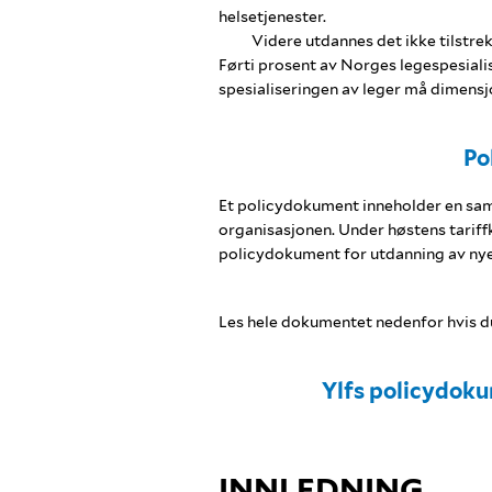
helsetjenester.
Videre utdannes det ikke tilstrek
Førti prosent av Norges legespesialis
spesialiseringen av leger må dimensj
Po
Et policydokument inneholder en sam
organisasjonen. Under høstens tariff
policydokument for utdanning av nye 
Les hele dokumentet nedenfor hvis du
Ylfs policydok
INNLEDNING