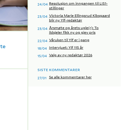
Resolusjon om inngangen til LIS1-
24/04
stillinger
Victoria Marie Ellingsrud Kibsgaard
23/04
blir ny Ylf-redaktør
Årsmøte og årets ugle(r): To
23/04
ildsjeler fikk ny og gjev pris
Våruken til Ylf er i gang
22/04
rte
Intervjuet: Ylf 115 år
18/04
Valg av ny redaktør 2026
15/04
SISTE KOMMENTARER
Se alle kommentarer her
27/01