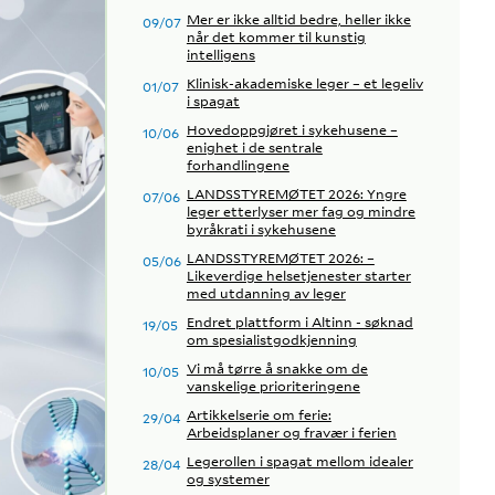
Mer er ikke alltid bedre, heller ikke
09/07
når det kommer til kunstig
intelligens
Klinisk-akademiske leger – et legeliv
01/07
i spagat
Hovedoppgjøret i sykehusene –
10/06
enighet i de sentrale
forhandlingene
LANDSSTYREMØTET 2026: Yngre
07/06
leger etterlyser mer fag og mindre
byråkrati i sykehusene
LANDSSTYREMØTET 2026: –
05/06
Likeverdige helsetjenester starter
med utdanning av leger
Endret plattform i Altinn - søknad
19/05
om spesialistgodkjenning
Vi må tørre å snakke om de
10/05
vanskelige prioriteringene
Artikkelserie om ferie:
29/04
Arbeidsplaner og fravær i ferien
Legerollen i spagat mellom idealer
28/04
og systemer