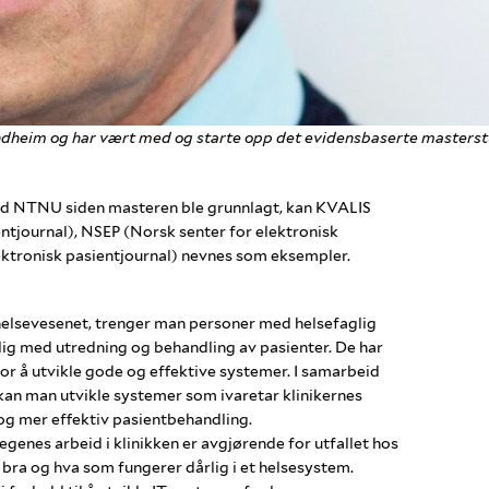
ndheim og har vært med og starte opp det evidensbaserte masterstu
ed NTNU siden masteren ble grunnlagt, kan KVALIS
entjournal), NSEP (Norsk senter for elektronisk
ktronisk pasientjournal) nevnes som eksempler.
 helsevesenet, trenger man personer med helsefaglig
glig med utredning og behandling av pasienter. De har
r å utvikle gode og effektive systemer. I samarbeid
n man utvikle systemer som ivaretar klinikernes
 og mer effektiv pasientbehandling.
 legenes arbeid i klinikken er avgjørende for utfallet hos
bra og hva som fungerer dårlig i et helsesystem.