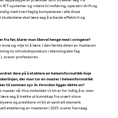
av IKT-systemer og videre til innføring, operativ drift og
dvendig med tverrfaglig kompetanse i alle disse
t studentene skal lære seg å arbeide effektivt og
 fra før, klarer man likevel henge med i svingene?
r evne og vilje til å lære. I den første delen av masteren
nning to introduksjonskurs i teknologiske fag
, svarer professoren.
fordret dere på å etablere en helseinformatikk-linje
kerlinjen, der man tar en master i helseinformatikk
ker til sammen syv år. Hvordan ligger dette an?
 master nå. Hva innholdet vil bli er for tidlig å si, men
 lære seg å trekke ut kunnskap fra svært store
ysere og predikere vil bli et sentralt element.
ell etablering av masteren i 2021, svarer Faxvaag.