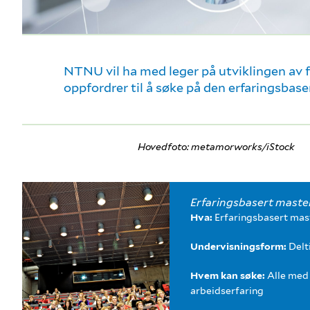
NTNU vil ha med leger på utviklingen av 
oppfordrer til å søke på den erfaringsba
Hovedfoto: metamorworks/iStock
Erfaringsbasert maste
Hva:
Erfaringsbasert ma
Undervisningsform:
Delt
Hvem kan søke:
Alle med 
arbeidserfaring