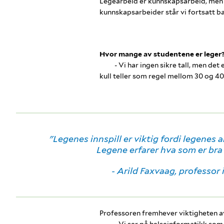
Legearbeid er kunnskapsarbeid, men i 
kunnskapsarbeider står vi fortsatt b
Hvor mange av studentene er leger
- Vi har ingen sikre tall, men det
kull teller som regel mellom 30 og 40
"Legenes innspill er viktig fordi legenes a
Legene erfarer hva som er bra 
- Arild Faxvaag, professo
Professoren fremhever viktigheten av
- Vi ser på helseinformatikk som