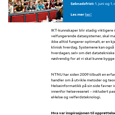
Søknadsfrist:
1. juni og 1
Les mer
her!
IKT-kunnskaper blir stadig viktigere
velfungerende datasystemer, skal ma
ikke alltid fungerer optimalt, er en kj
klinisk hverdag. Systemene kan også 
hverdagen, selv om det datatekniske 
nødvendig for at vi skal kunne bygge
NTNU har siden 2009 tilbudt en erfa
handler om å utvikle metoder og teori
Helseinformatikk på sin side favner in
innenfor helsevesenet – inkludert pas
eHelse og velferdsteknologi.
Hva var inspirasjonen til opprettel