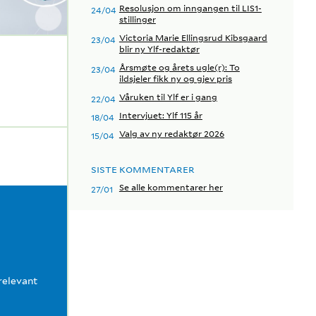
Resolusjon om inngangen til LIS1-
24/04
stillinger
Victoria Marie Ellingsrud Kibsgaard
23/04
blir ny Ylf-redaktør
Årsmøte og årets ugle(r): To
23/04
ildsjeler fikk ny og gjev pris
Våruken til Ylf er i gang
22/04
Intervjuet: Ylf 115 år
18/04
Valg av ny redaktør 2026
15/04
SISTE KOMMENTARER
Se alle kommentarer her
27/01
relevant