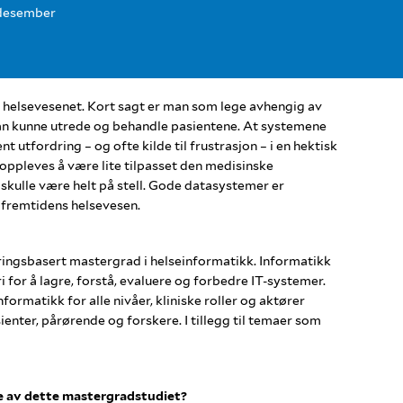
. desember
 i helsevesenet. Kort sagt er man som lege avhengig av
n kunne utrede og behandle pasientene. At systemene
ent utfordring – og ofte kilde til frustrasjon – i en hektisk
oppleves å være lite tilpasset den medisinske
skulle være helt på stell. Gode datasystemer er
 fremtidens helsevesen.
ringsbasert mastergrad i helseinformatikk. Informatikk
 for å lagre, forstå, evaluere og forbedre IT-systemer.
formatikk for alle nivåer, kliniske roller og aktører
ienter, pårørende og forskere. I tillegg til temaer som
se av dette mastergradstudiet?