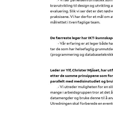
kravutvikling til design og utvikling 
evaluering. Slik vi ser det er det nø
praksisene. Vi har derfor et mål om a
målrettet i tverrfaglige team.
De færreste leger har IKT-kunnskaper
- Vår erfaring er at leger både ha
tar de som har helsefaglig grunnutda
(programmering og databaseteknikk)
Leder av Ylf, Christer Mjåset, har ut
etter de samme prinsippene som fors
parallelt med medisinstudiet og bru
- Vi utreder muligheten for en slik
mange i arbeidsgruppen tror at det å
datamengder og bruke denne til å anal
Utredningen skal forberede en eventu