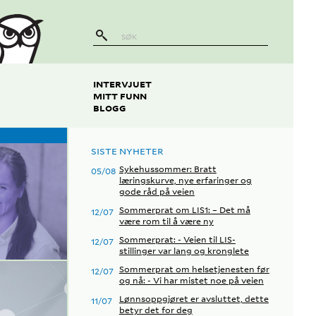
INTERVJUET
MITT FUNN
BLOGG
SISTE NYHETER
Sykehussommer: Bratt
05/08
læringskurve, nye erfaringer og
gode råd på veien
Sommerprat om LIS1: – Det må
12/07
være rom til å være ny
Sommerprat: - Veien til LIS-
12/07
stillinger var lang og kronglete
Sommerprat om helsetjenesten før
12/07
og nå: - Vi har mistet noe på veien
Lønnsoppgjøret er avsluttet, dette
11/07
betyr det for deg