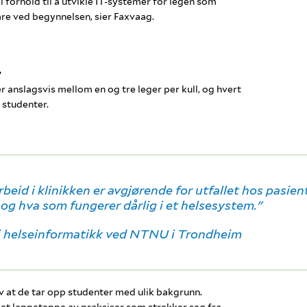
forhold til å utvikle IT-systemer for legen som
are ved begynnelsen, sier Faxvaag.
?
 er anslagsvis mellom en og tre leger per kull, og hvert
 studenter.
rbeid i klinikken er avgjørende for utfallet hos pasien
og hva som fungerer dårlig i et helsesystem."
r i helseinformatikk ved NTNU i Trondheim
 at de tar opp studenter med ulik bakgrunn.
 et lappeteppe av praksiser som strekker seg fra