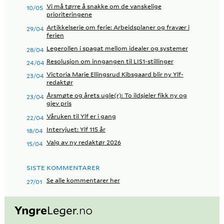
Vi må tørre å snakke om de vanskelige
10/05
prioriteringene
Artikkelserie om ferie: Arbeidsplaner og fravær i
29/04
ferien
Legerollen i spagat mellom idealer og systemer
28/04
Resolusjon om inngangen til LIS1-stillinger
24/04
Victoria Marie Ellingsrud Kibsgaard blir ny Ylf-
23/04
redaktør
Årsmøte og årets ugle(r): To ildsjeler fikk ny og
23/04
gjev pris
Våruken til Ylf er i gang
22/04
Intervjuet: Ylf 115 år
18/04
Valg av ny redaktør 2026
15/04
SISTE KOMMENTARER
Se alle kommentarer her
27/01