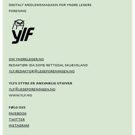
Digitalt medlemsmagasin for Yngre Legers
Forening
OM YNGRELEGER.NO
REDAKTØR: IDA SOFIE RETTEDAL SKJÆVELAND
YLF.REDAKTOR@LEGEFORENINGEN.NO
YLFS STYRE ER ANSVARLIG UTGIVER
YLF@LEGEFORENINGEN.NO
WWW.YLF.NO
FØLG OSS
FACEBOOK
TWITTER
INSTAGRAM