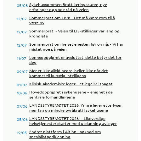
Sykehussommer: Bratt læringskurve, nye
05/08
erfaringer og gode råd på veien
Sommerprat om LIS1: – Det må være rom til å
12/07
være ny
Sommerprat: - Veien til LIS-stillinger var lang og
12/07
kronglete
Sommerprat om helsetjenesten før og nå: - Vi har
12/07
mistet noe på veien
Lønnsoppgjøret er avsluttet, dette betyr det for
11/07
deg
Mer er ikke alltid bedre, heller ikke når det
09/07
kommer til kunstig intelligens
Klinisk-akademiske leger – et legeliv i spagat
01/07
Hovedoppgjøret i sykehusene – enighet i de
10/06
sentrale forhandlingene
LANDSSTYREMØTET 2026: Yngre leger etterlyser
07/06
mer fag og mindre byråkrati i sykehusene
LANDSSTYREMØTET 2026: – Likeverdige
05/06
helsetjenester starter med utdanning av leger
Endret plattform i Altinn - søknad om
19/05
spesialistgodkjenning