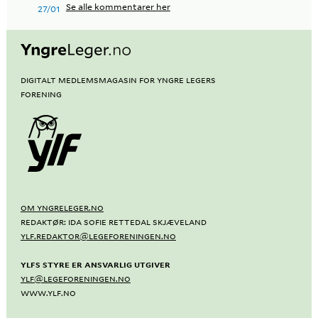
Se alle kommentarer her
27/01
Digitalt medlemsmagasin for Yngre Legers
Forening
OM YNGRELEGER.NO
REDAKTØR: IDA SOFIE RETTEDAL SKJÆVELAND
YLF.REDAKTOR@LEGEFORENINGEN.NO
YLFS STYRE ER ANSVARLIG UTGIVER
YLF@LEGEFORENINGEN.NO
WWW.YLF.NO