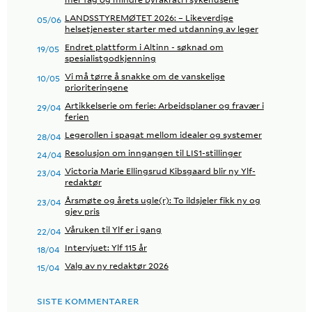
LANDSSTYREMØTET 2026: – Likeverdige
05/06
helsetjenester starter med utdanning av leger
Endret plattform i Altinn - søknad om
19/05
spesialistgodkjenning
Vi må tørre å snakke om de vanskelige
10/05
prioriteringene
Artikkelserie om ferie: Arbeidsplaner og fravær i
29/04
ferien
Legerollen i spagat mellom idealer og systemer
28/04
Resolusjon om inngangen til LIS1-stillinger
24/04
Victoria Marie Ellingsrud Kibsgaard blir ny Ylf-
23/04
redaktør
Årsmøte og årets ugle(r): To ildsjeler fikk ny og
23/04
gjev pris
Våruken til Ylf er i gang
22/04
Intervjuet: Ylf 115 år
18/04
Valg av ny redaktør 2026
15/04
SISTE KOMMENTARER