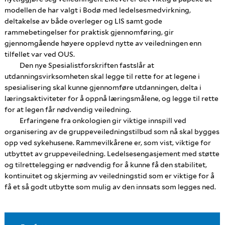
modellen de har valgt i Bodø med ledelsesmedvirkning,
deltakelse av både overleger og LIS samt gode
rammebetingelser for praktisk gjennomføring, gir
gjennomgående høyere opplevd nytte av veiledningen enn
tilfellet var ved OUS.
Den nye Spesialistforskriften fastslår at
utdanningsvirksomheten skal legge til rette for at legene i
spesialisering skal kunne gjennomføre utdanningen, delta i
læringsaktiviteter for å oppnå læringsmålene, og legge til rette
for at legen får nødvendig veiledning.
Erfaringene fra onkologien gir viktige innspill ved
organisering av de gruppeveiledningstilbud som nå skal bygges
opp ved sykehusene. Rammevilkårene er, som vist, viktige for
utbyttet av gruppeveiledning. Ledelsesengasjement med støtte
og tilrettelegging er nødvendig for å kunne få den stabilitet,
kontinuitet og skjerming av veiledningstid som er viktige for å
få et så godt utbytte som mulig av den innsats som legges ned.