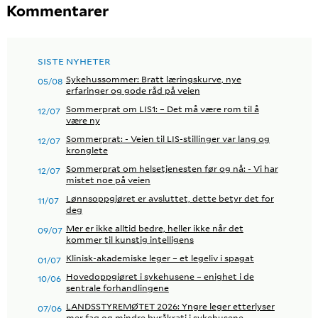
Kommentarer
SISTE NYHETER
Sykehussommer: Bratt læringskurve, nye
05/08
erfaringer og gode råd på veien
Sommerprat om LIS1: – Det må være rom til å
12/07
være ny
Sommerprat: - Veien til LIS-stillinger var lang og
12/07
kronglete
Sommerprat om helsetjenesten før og nå: - Vi har
12/07
mistet noe på veien
Lønnsoppgjøret er avsluttet, dette betyr det for
11/07
deg
Mer er ikke alltid bedre, heller ikke når det
09/07
kommer til kunstig intelligens
Klinisk-akademiske leger – et legeliv i spagat
01/07
Hovedoppgjøret i sykehusene – enighet i de
10/06
sentrale forhandlingene
LANDSSTYREMØTET 2026: Yngre leger etterlyser
07/06
mer fag og mindre byråkrati i sykehusene