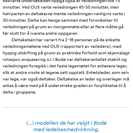
besvarte undersøkelsen oppga også at veiledningen tok 75
minutter. Ved OUS varte veiledningen 45-55 minutter, men
halvparten av deltakerne mente veiledningen vanligvis varte i
30 minutter. Dette kan henge sammen med forsinkelser til
veiledningen på grunn av morgenmøte eller at flere måtte gå
før slutt for å ivareta andre oppgaver.
Deltakelsen har variert fra 2-18 personer på de enkelte
veiledningsmøtene ved OUS (rapportert av veiledere), med
hyppig utskifting på grunn av praktiske forhold som skjemalagt
rotasjon, avspasering o.l. I Bodø var deltakerantallet stabilt og
veiledningen foregikk i det faste legemøtet for enhetens leger,
slik at andre visste at legene satt opptatt. Enhetsleder, som selv
var lege, var også deltaker. Deltakelse av leder og overleger må
antas å være med på å understreke graden av forpliktelse til å
delta i gruppene.
(...) modellen de har valgt i Bodø
med ledelsesmedvirkning,