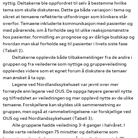
nyttig. Deltakerne ble oppfordret til selv å bestemme hvilke
tema som skulle diskuteres. Dette ga både variasjon i tema og
sikret at temaene reflekterte utfordringer som klinikere står
overfor. Temaene inkluderte kommunikasjon med pasienter og
med pårørende, om å forholde seg til ulike reaksjonsmønstre
hos pasienter, formidling av prognose og av dårlige budskap og
hvordan man skal forholde seg til pasienter i livets siste fase
(Tabell 2).
Deltakerne opplevde både tilbakemeldinger fra de andre i
gruppen og fra veilederne som nyttige og gruppeveiledning
opplevdes videre som et egnet forum å diskutere de temaer
man ønsket å ta opp.
Legene ved Nordlandssykehuset var jevnt over mer
fornøyde enn legene ved OUS. De oppga høyere generell nytte
og tilfredshet av veiledningen og mer opplevd nytte av de ulike
temaene. Forskjellene kan skyldes ulik sammensetning av
gruppen, men også at rammebetingelsene var forskjellige ved
OUS og ved Nordlandssykehuset (Tabell 3).
Alle gruppene hadde veiledning 3-4 ganger i halvåret. I
Bodø varte veiledningen 75 minutter og deltakerne som