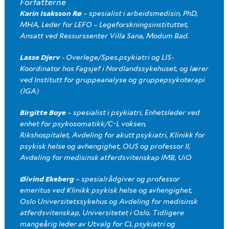
Forfatterne
Karin Isaksson Rø
– spesialist i arbeidsmedisin, PhD,
MHA, Leder for LEFO – Legeforskningsinstituttet,
Ansatt ved Ressurssenter Villa Sana, Modum Bad.
Lasse Djerv
- Overlege/Spes.psykiatri og LIS-
Koordinator hos Fagsjef i Nordlandssykehuset, og lærer
ved Institutt for gruppeanalyse og gruppepsykoterapi
(IGA)
Birgitte Boye
–
spesialist i psykiatri, Enhetsleder ved
enhet for psykosomatikk/C-L voksen,
Rikshospitalet, Avdeling for akutt psykiatri, Klinikk for
psykisk helse og avhengighet, OUS og professor II,
Avdeling for medisinsk atferdsvitenskap IMB, UiO
Øivind Ekeberg
– spesialrådgiver og professor
emeritus ved Klinikk psykisk helse og avhengighet,
Oslo Universitetssykehus og Avdeling for medisinsk
atferdsvitenskap, Universitetet i Oslo. Tidligere
mangeårig leder av Utvalg for CL psykiatri og