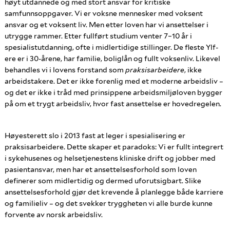
høyt utdannede og med stort ansvar for kritiske
samfunnsoppgaver. Vi er voksne mennesker med voksent
ansvar og et voksent liv. Men etter loven har vi ansettelser i
utrygge rammer. Etter fullført studium venter 7–10 år i
spesialistutdanning, ofte i midlertidige stillinger. De fleste Ylf-
ere er i 30-årene, har familie, boliglån og fullt voksenliv. Likevel
behandles vi i lovens forstand som
praksisarbeidere
, ikke
arbeidstakere. Det er ikke forenlig med et moderne arbeidsliv –
og det er ikke i tråd med prinsippene arbeidsmiljøloven bygger
på om et trygt arbeidsliv, hvor fast ansettelse er hovedregelen.
Høyesterett slo i 2013 fast at leger i spesialisering er
praksisarbeidere. Dette skaper et paradoks: Vi er fullt integrert
i sykehusenes og helsetjenestens kliniske drift og jobber med
pasientansvar, men har et ansettelsesforhold som loven
definerer som midlertidig og dermed uforutsigbart. Slike
ansettelsesforhold gjør det krevende å planlegge både karriere
og familieliv – og det svekker tryggheten vi alle burde kunne
forvente av norsk arbeidsliv.