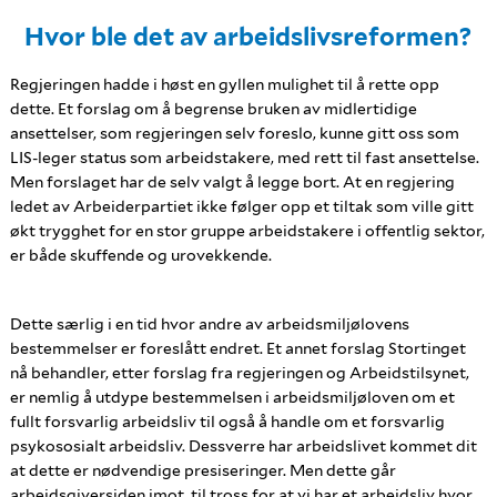
Hvor ble det av arbeidslivsreformen?
Regjeringen hadde i høst en gyllen mulighet til å rette opp
dette. Et forslag om å begrense bruken av midlertidige
ansettelser, som regjeringen selv foreslo, kunne gitt oss som
LIS-leger status som arbeidstakere, med rett til fast ansettelse.
Men forslaget har de selv valgt å legge bort. At en regjering
ledet av Arbeiderpartiet ikke følger opp et tiltak som ville gitt
økt trygghet for en stor gruppe arbeidstakere i offentlig sektor,
er både skuffende og urovekkende.
Dette særlig i en tid hvor andre av arbeidsmiljølovens
bestemmelser er foreslått endret. Et annet forslag Stortinget
nå behandler, etter forslag fra regjeringen og Arbeidstilsynet,
er nemlig å utdype bestemmelsen i arbeidsmiljøloven om et
fullt forsvarlig arbeidsliv til også å handle om et forsvarlig
psykososialt arbeidsliv. Dessverre har arbeidslivet kommet dit
at dette er nødvendige presiseringer. Men dette går
arbeidsgiversiden imot, til tross for at vi har et arbeidsliv hvor