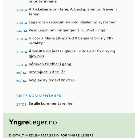
prioriteringene
Artikkelserie om ferie: Arbeidsplaner og fravær i
29/04
ferien
Legerollen i spagat mellom idealer og systemer
28/04
Resolusjon om inngangen til LIS1-stillinger
24/04
Victoria Marie Ellingsrud Kibsgaard blir ny Ylf-
23/04
redaktør
Årsmøte og årets ugle(r): To ildsjeler fikk ny og
23/04
gjev pris
Våruken til Ylf er i gang
22/04
Intervjuet: Ylf 115 år
18/04
Valg av ny redaktør 2026
15/04
SISTE KOMMENTARER
Se alle kommentarer her
27/01
Digitalt medlemsmagasin for Yngre Legers