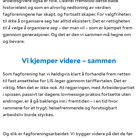
arbeidsgivere også er folk. Likevel fremstod dette både
historieløst og som en alvorlig nedtoning av verdien
fagforeningene har skapt, og fortsatt skaper. For valgfriheten
til
ikke
å organisere seg har alltid eksistert. Det er rettigheten
til å velge å organisere seg
– der man vil – som er kjempet frem
gjennom generasjoner. Og det er den vi sammen må hegne om
og bevare.
Vi kjemper videre – sammen
Som fagforening har vi heldigvis klart å forhandle frem retten
til fast ansettelse for LIS-leger gjennom tariffavtalen. Det er
viktig. Men det er ikke nok. At regjeringen, med Arbeiderpartiet
i spissen, passivt lar dagens lovmessige praksis fortsette uten
endringer, er å gå baklengs inn i fremtiden – i en tid hvor
rammene for et trygt, helsefremmende og forutsigbart
arbeidsliv burde styrkes.
Og slik er fagforeningsarbeidet: Vi bygger videre på det de før