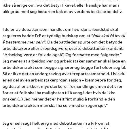
ikke så enige om hva det betyr likevel, eller kanskje har man i
ulik grad med seg historien bak et av verdens beste arbeidsliv.
I delen av debatten som handlet om hvordan arbeidstid skal
reguleres hadde FrP et tydelig budskap om at "
folk skal få lov til
å bestemme mer selv".
Da debattleder spurte om det betydde
arbeidstakere eller arbeidsgivere, svarte debattanten kontant:
"Arbeidsgivere er folk de også". Og fortsatte med følgende: "
Jeg mener at arbeidsgiver og arbeidstaker sammen skal lage en
arbeidskontrakt som begge signerer og begge forholder seg til.
Så er ikke det en undergraving av et trepartssamarbeid. Hvis du
er en del av en arbeidstakerorganisasjon – kjempebra for deg,
og du stiller sikkert mye sterkere i forhandlinger, men det vi er
for er at folk skal ha muligheten til å unngå det hvis de ikke
ønsker. (…) Jeg mener det er helt fint mulig å forhandle den
arbeidskontrakten man skal ha selv med sin egen sjef."
Jeg er selvsagt helt enig med debattanten fra FrP om at