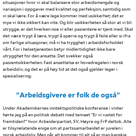
situasjoner hvor vi skal balansere stor arbeidsmengde og
variasjon i oppgaver med kvalitet og perfeksjon, samtidig som
vi skal lære. For å være lege kommer med usikkerhet; det er
mye vi ikke sikkert kan vite. Og blir usikkerheten så stor at vi bli
utrygge, er det hverken noe vi eller pasientene er tjent med. Skal
det være trygt å lære, trygt å spørre og trygt å feile eller si ifra
om farlige situasjoner, må vi ha trygghet i arbeidsforholdet
vårt. For i helsetjenesten betyr midlertidighet ikke bare
utrygghet for den ansatte. Det svekker også
pasientsikkerheten. Fast ansettelse er hovedregelen i norsk
arbeidsliv, og det er på høy tid at det også gjelder leger i
spesialisering.
"Arbeidsgivere er folk de også"
Under Akademikernes inntektspolitiske konferanse i vinter
hørte jeg på en politisk debatt med temaet "Er vi rustet for
fremtiden?" hvor Arbeiderpartiet, SV, Høyre og FrP deltok. Alle
er tilsynelatende enige om at partssamarbeidet er juvelen i
norsk arbeidsliv. Men når alt kommer til alt så er man kanskje