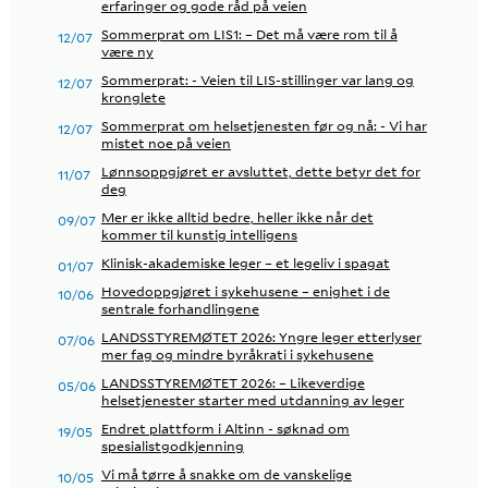
erfaringer og gode råd på veien
Sommerprat om LIS1: – Det må være rom til å
12/07
være ny
Sommerprat: - Veien til LIS-stillinger var lang og
12/07
kronglete
Sommerprat om helsetjenesten før og nå: - Vi har
12/07
mistet noe på veien
Lønnsoppgjøret er avsluttet, dette betyr det for
11/07
deg
Mer er ikke alltid bedre, heller ikke når det
09/07
kommer til kunstig intelligens
Klinisk-akademiske leger – et legeliv i spagat
01/07
Hovedoppgjøret i sykehusene – enighet i de
10/06
sentrale forhandlingene
LANDSSTYREMØTET 2026: Yngre leger etterlyser
07/06
mer fag og mindre byråkrati i sykehusene
LANDSSTYREMØTET 2026: – Likeverdige
05/06
helsetjenester starter med utdanning av leger
Endret plattform i Altinn - søknad om
19/05
spesialistgodkjenning
Vi må tørre å snakke om de vanskelige
10/05