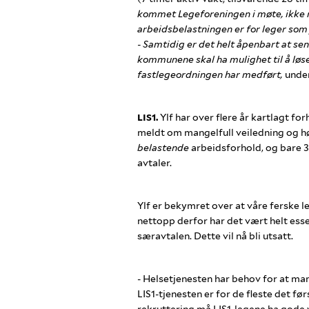
kommet Legeforeningen i møte, ikke mi
arbeidsbelastningen er for leger som
- Samtidig er det helt åpenbart at 
kommunene skal ha mulighet til å løs
fastlegeordningen har medført,
under
LIS1.
Ylf har over flere år kartlagt 
meldt om mangelfull veiledning og hø
belastende
arbeidsforhold, og bare 37
avtaler.
Ylf er bekymret over at våre ferske 
nettopp derfor har det vært helt esse
særavtalen. Dette vil nå bli utsatt.
- Helsetjenesten har behov for at man
LIS1-tjenesten er for de fleste det 