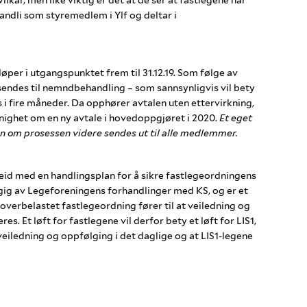
lkår, men like viktig er det at de ser at fastlegene har
andli som styremedlem i Ylf og deltar i
øper i utgangspunktet frem til 31.12.19. Som følge av
sendes til nemndbehandling – som sannsynligvis vil bety
s i fire måneder. Da opphører avtalen uten ettervirkning,
nighet om en ny avtale i hovedoppgjøret i 2020.
Et eget
om prosessen videre sendes ut til alle medlemmer.
id med en handlingsplan for å sikre fastlegeordningens
gig av Legeforeningens forhandlinger med KS, og er et
 overbelastet fastlegeordning fører til at veiledning og
s. Et løft for fastlegene vil derfor bety et løft for LIS1,
 veiledning og oppfølging i det daglige og at LIS1-legene