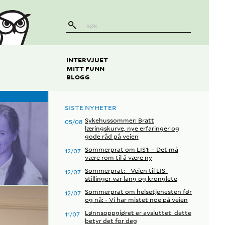
INTERVJUET
MITT FUNN
BLOGG
SISTE NYHETER
Sykehussommer: Bratt
05/08
læringskurve, nye erfaringer og
gode råd på veien
Sommerprat om LIS1: – Det må
12/07
være rom til å være ny
Sommerprat: - Veien til LIS-
12/07
stillinger var lang og kronglete
Sommerprat om helsetjenesten før
12/07
og nå: - Vi har mistet noe på veien
Lønnsoppgjøret er avsluttet, dette
11/07
betyr det for deg