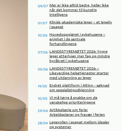
Mer er ikke alltid bedre, heller ikke
09/07
når det kommer til kunstig
intelligens
Klinisk-akademiske leger – et legeliv
01/07
i spagat
Hovedoppgjøret i sykehusene –
10/06
enighet i de sentrale
forhandlingene
LANDSSTYREMØTET 2026: Yngre
07/06
leger etterlyser mer fag og mindre
byråkrati i sykehusene
LANDSSTYREMØTET 2026: –
05/06
Likeverdige helsetjenester starter
med utdanning av leger
Endret plattform i Altinn - søknad
19/05
om spesialistgodkjenning
Vi må tørre å snakke om de
10/05
vanskelige prioriteringene
Artikkelserie om ferie:
29/04
Arbeidsplaner og fravær i ferien
Legerollen i spagat mellom idealer
28/04
og systemer