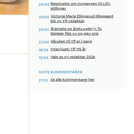
Resolusjon om inngangen til LIS1-
24/04
stillinger
Victoria Marie Ellingsrud Kibsgaard
23/04
blir ny Ylf-redaktør
Årsmøte og årets ugle(r): To
23/04
ildsjeler fikk ny og gjev pris
Våruken til Ylf er i gang
22/04
Intervjuet: Ylf 115 år
18/04
Valg av ny redaktør 2026
15/04
SISTE KOMMENTARER
Se alle kommentarer her
27/01