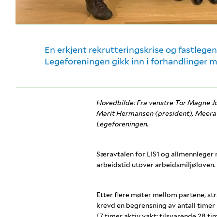
En erkjent rekrutteringskrise og fastlege
Legeforeningen gikk inn i forhandlinger m
Hovedbilde:
Fra venstre Tor Magne Joh
Marit Hermansen (president),
Meera 
Legeforeningen.
Særavtalen for LIS1 og allmennleger r
arbeidstid utover arbeidsmiljøloven.
Etter flere møter mellom partene, st
krevd en begrensning av antall timer
(7 timer aktiv vakt; tilsvarende 28 t