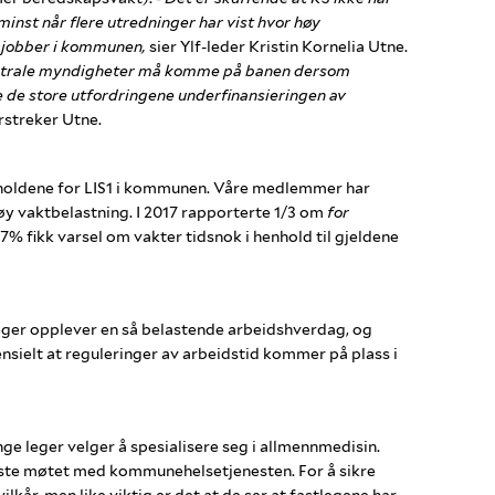
nst når flere utredninger har vist hvor høy
 jobber i kommunen,
sier Ylf-leder Kristin Kornelia Utne.
sentrale myndigheter må komme på banen dersom
e de store utfordringene underfinansieringen av
streker Utne.
forholdene for LIS1 i kommunen. Våre medlemmer har
y vaktbelastning. I 2017 rapporterte 1/3 om
for
% fikk varsel om vakter tidsnok i henhold til gjeldene
leger opplever en så belastende arbeidshverdag, og
nsielt at reguleringer av arbeidstid kommer på plass i
ge leger velger å spesialisere seg i allmennmedisin.
første møtet med kommunehelsetjenesten. For å sikre